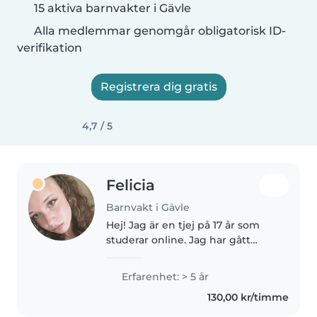
15 aktiva barnvakter i Gävle
Alla medlemmar genomgår obligatorisk ID-
verifikation
Registrera dig gratis
4,7 / 5
Felicia
Barnvakt i Gävle
Hej! Jag är en tjej på 17 år som
studerar online. Jag har gått
resturang &
livsmedelsprogrammet så har
Erfarenhet: > 5 år
kunskap om matlagning och
130,00 kr/timme
hygien. Jag har yngre syskon
och djur hemma så har..