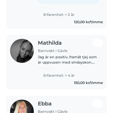
och hjälper gärna..
Erfarenhet: > 2 år
120,00 kr/timme
Mathilda
Barnvakt i Gävle
Jag är en positiv, framåt tjej som
är uppvuxen med småsyskon.
Att ta hand om barn ser jag inte
som ett arbete utan jag ser det
Erfarenhet: > 4 år
mer som en aktivitet då jag
150,00 kr/timme
tycker det är super kul att..
Ebba
Barnvakt i Gävle