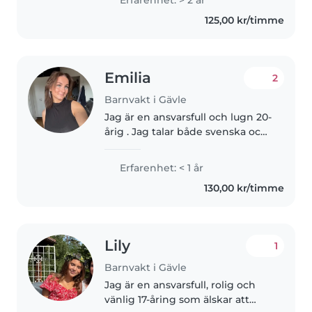
Erfarenhet: > 2 år
med barn. Jag har flera års
125,00 kr/timme
erfarenhet av att vårda barn i alla
åldrar,..
Emilia
2
Barnvakt i Gävle
Jag är en ansvarsfull och lugn 20-
årig . Jag talar både svenska och
engelska och har erfarenhet av
att ta hand om barn i alla åldrar -
Erfarenhet: < 1 år
från spädbarn till skolbarn. Jag
130,00 kr/timme
älskar att rita,..
Lily
1
Barnvakt i Gävle
Jag är en ansvarsfull, rolig och
vänlig 17-åring som älskar att