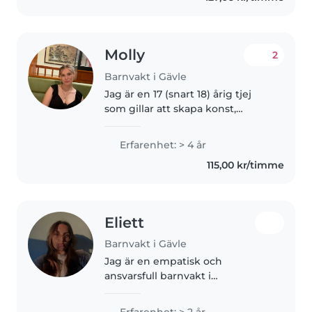
Molly
2
Barnvakt i Gävle
Jag är en 17 (snart 18) årig tjej
som gillar att skapa konst,
springa, baka och djur. Jag bor
hemma med mina föräldrar och
Erfarenhet: > 4 år
5 husdjur. Jag går andra året på
115,00 kr/timme
Polhemskolans teknikprogram..
Eliett
Barnvakt i Gävle
Jag är en empatisk och
ansvarsfull barnvakt i
tjugoårsåldern som älskar att
leka och vara kreativ tillsammans