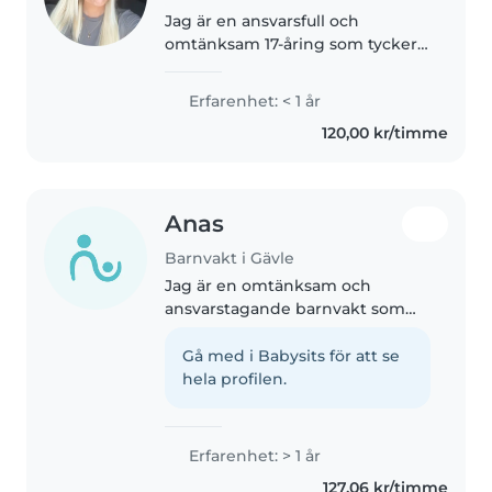
Jag är en ansvarsfull och
omtänksam 17-åring som tycker
om att ta hand om barn. Jag är
tålmodig, kreativ och bra på att
Erfarenhet: < 1 år
hitta på roliga aktiviteter som
120,00 kr/timme
passar barn i olika åldrar,..
Anas
Barnvakt i Gävle
Jag är en omtänksam och
ansvarstagande barnvakt som
tycker om att umgås med barn i
alla åldrar. Jag har under ett års
Gå med i Babysits för att se
erfarenhet och känner mig
hela profilen.
bekväm med att ta hand om
husdjur, laga..
Erfarenhet: > 1 år
127,06 kr/timme