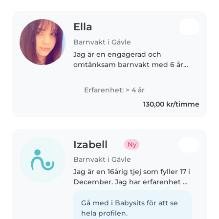
Ella
Barnvakt i Gävle
Jag är en engagerad och
omtänksam barnvakt med 6 års
erfarenhet av att ta hand om
barn i åldrarna 2-12 år. Jag tagit
Erfarenhet: > 4 år
hand om min lillasyster mycket
130,00 kr/timme
av min uppväxt då min mamma
är ensamstående,..
Izabell
Ny
Barnvakt i Gävle
Jag är en 16årig tjej som fyller 17 i
December. Jag har erfarenhet av
1-3års ålder som mest men också
lite av 4-10 års ålder. Jag är en
Gå med i Babysits för att se
ansvarig tjej som är omtänksam
hela profilen.