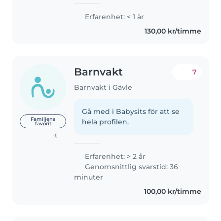
umgås med barn. Jag har
tidigare varit barnvakt hos en
Erfarenhet: < 1 år
skottiskt familj som hade en 2-
130,00 kr/timme
åring och en 5-åring. Jag var..
Barnvakt
7
Barnvakt i Gävle
Gå med i Babysits för att se
Familjens
hela profilen.
favorit
(1)
Erfarenhet: > 2 år
Genomsnittlig svarstid: 36
minuter
100,00 kr/timme