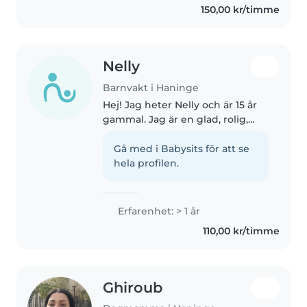
150,00 kr/timme
Nelly
Barnvakt i Haninge
Hej! Jag heter Nelly och är 15 år
gammal. Jag är en glad, rolig,
ansvarsfull och pålitlig person
som tycker om att vara med
Gå med i Babysits för att se
barn. Jag är tålmodig, kreativ,
hela profilen.
hjälper gärna till med läxläsning..
Erfarenhet: > 1 år
110,00 kr/timme
Ghiroub