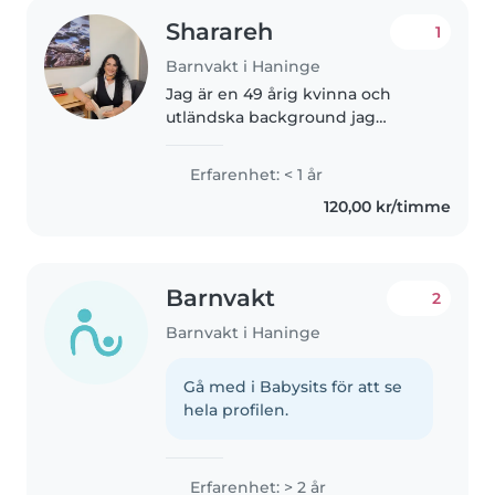
Sharareh
1
Barnvakt i Haninge
Jag är en 49 årig kvinna och
utländska background jag
studerar nu på halvtid och vill
jobba extra efter min student tid.
Erfarenhet: < 1 år
120,00 kr/timme
Barnvakt
2
Barnvakt i Haninge
Gå med i Babysits för att se
hela profilen.
Erfarenhet: > 2 år