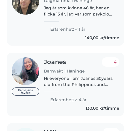
Dagmamma i Haninge
Jag är som kvinna 46 år, har en
flicka 15 år, jag var som psykolog i
mitt land för 8 år, jag kom till
Sverige från 11 år sedan, jag
Erfarenhet: < 1 år
pluggat barn och
140,00 kr/timme
fritidsprogrammet, sen jag
jobbat..
Joanes
4
Barnvakt i Haninge
Hi everyone I am Joanes 30years
old from the Philippines and
looking for a nanny/babysitting. I
Familjens
favorit
can speak English. I had a nanny
Erfarenhet: > 4 år
working experience way back in
130,00 kr/timme
United Arab Emirates..