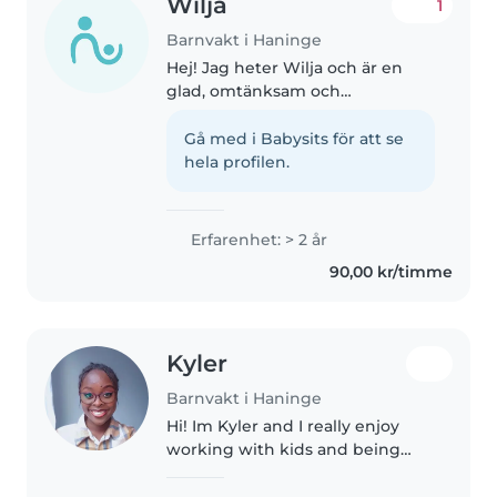
Wilja
1
Barnvakt i Haninge
Hej! Jag heter Wilja och är en
glad, omtänksam och
ansvarstagande barnvakt med
tre års erfarenhet av att ta hand
Gå med i Babysits för att se
om barn i alla åldrar. Jag har
hela profilen.
erfarenhet av att arbeta med
barn med..
Erfarenhet: > 2 år
90,00 kr/timme
Kyler
Barnvakt i Haninge
Hi! Im Kyler and I really enjoy
working with kids and being
part of their little world. I'm
patient, attentive, and love