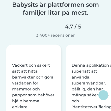
Babysits är plattformen som
familjer litar på mest.
4,7 / 5
3 400+ recensioner
Vackert och säkert
Denna applikation 
sätt att hitta
superlätt att
barnvakter och göra
använda,
vardagen för
superanvändbar,
mammor och
pålitlig, den har
pappor som behöver
många säkerhets-
hjälp hemma
och
enklare!
identitetsverifierin