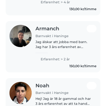
Erfarenhet: > 4 år
doing fun activities like games,
130,00 kr/timme
storytelling, or just keeping..
Armanch
Barnvakt i Haninge
Jag älskar att jobba med barn.
Jag har 3 års erfarenhet av
barnvakt, främst med spädbarn
och småbarn. Jag har även
Erfarenhet: > 2 år
erfarenhet av barn med särskilda
150,00 kr/timme
behov, särskilt epilepsi. Jag ser..
Noah
Barnvakt i Haninge
Hej! Jag är 18 år gammal och har
3 års erfarenhet av att ta hand