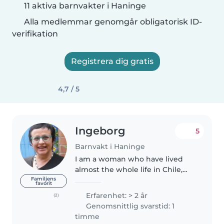
11 aktiva barnvakter i Haninge
Alla medlemmar genomgår obligatorisk ID-
verifikation
Registrera dig gratis
4,7 / 5
Ingeborg
5
Barnvakt i Haninge
I am a woman who have lived
almost the whole life in Chile,
but also I lived in Wisconsin,
Familjens
favorit
United States, as an exchange
Erfarenhet: > 2 år
(2)
student, and also I have lived
Genomsnittlig svarstid: 1
both in Sweden and Chile since..
timme