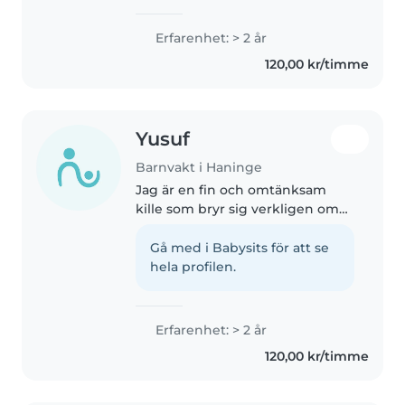
om barn i olika åldrar. Jag är
ansvarsfull, trygg, tålmodig och
Erfarenhet: > 2 år
tycker om att skapa roliga och
120,00 kr/timme
lärorika aktiviteter...
Yusuf
Barnvakt i Haninge
Jag är en fin och omtänksam
kille som bryr sig verkligen om
barn.
Gå med i Babysits för att se
hela profilen.
Erfarenhet: > 2 år
120,00 kr/timme