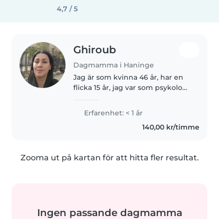
4,7 / 5
Ghiroub
Dagmamma i Haninge
Jag är som kvinna 46 år, har en
flicka 15 år, jag var som psykolog i
mitt land för 8 år, jag kom till
Sverige från 11 år sedan, jag
Erfarenhet: < 1 år
pluggat barn och
140,00 kr/timme
fritidsprogrammet, sen jag
jobbat..
Zooma ut på kartan för att hitta fler resultat.
Ingen passande dagmamma