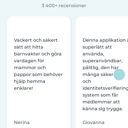
3 400+ recensioner
Vackert och säkert
Denna applikation 
sätt att hitta
superlätt att
barnvakter och göra
använda,
vardagen för
superanvändbar,
mammor och
pålitlig, den har
pappor som behöver
många säkerhets-
hjälp hemma
och
enklare!
identitetsverifierin
system som får
medlemmar att
känna sig trygga.
Nerina
Giovanna