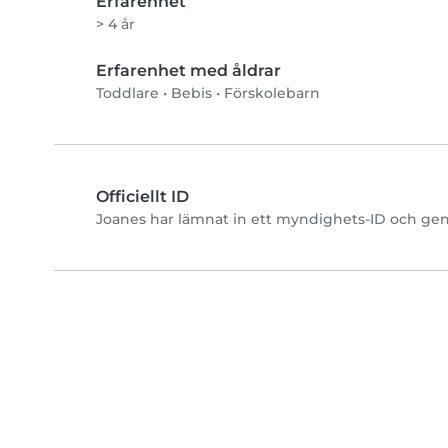
Erfarenhet
> 4 år
Erfarenhet med åldrar
Toddlare
•
Bebis
•
Förskolebarn
Officiellt ID
Joanes har lämnat in ett myndighets-ID och geno