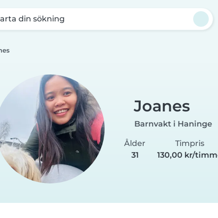
arta din sökning
nes
Joanes
Barnvakt i Haninge
Ålder
Timpris
31
130,00 kr/tim