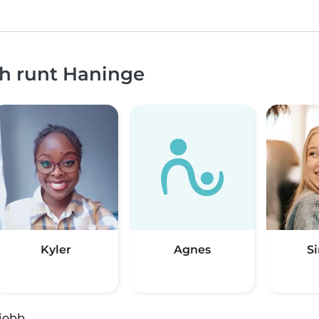
ch runt Haninge
Kyler
Agnes
S
jobb