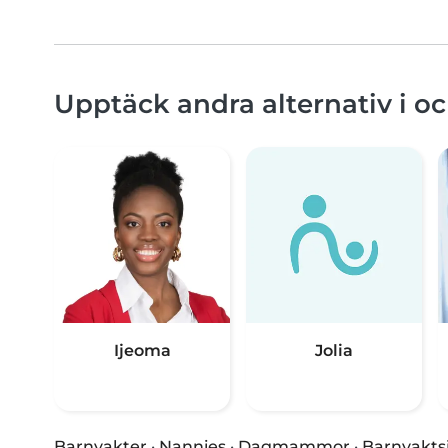
Upptäck andra alternativ i o
Ijeoma
Jolia
Barnvakter
·
Nannies
·
Dagmammor
·
Barnvakts