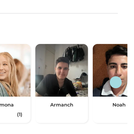
imona
Armanch
Noah
(1)