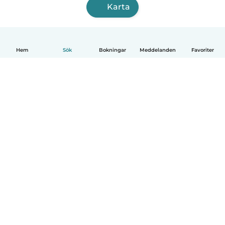
Karta
Hem
Sök
Bokningar
Meddelanden
Favoriter
Svenska
Så fungerar det
Hjälp
Villkor & Sekretess
Priser
Företagsinformation
Babysits Företag
Communityregler