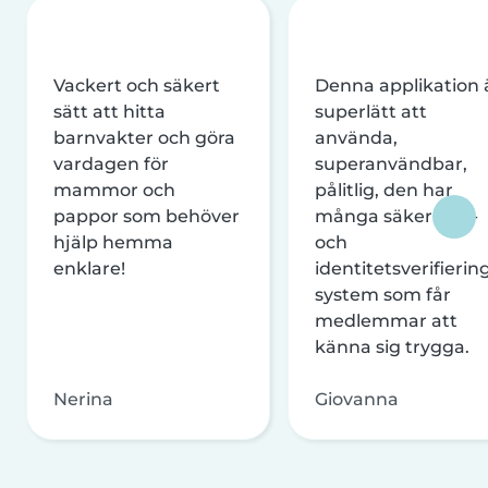
Vackert och säkert
Denna applikation 
sätt att hitta
superlätt att
barnvakter och göra
använda,
vardagen för
superanvändbar,
mammor och
pålitlig, den har
pappor som behöver
många säkerhets-
hjälp hemma
och
enklare!
identitetsverifierin
system som får
medlemmar att
känna sig trygga.
Nerina
Giovanna