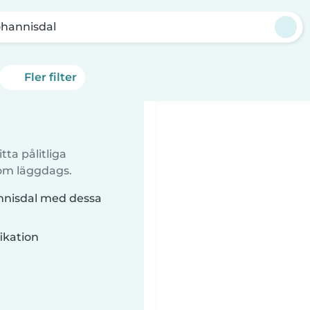
ohannisdal
Fler filter
tta pålitliga
 om läggdags.
annisdal med dessa
ikation