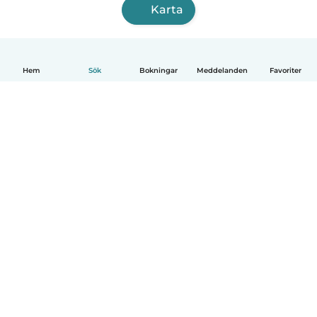
Karta
Hem
Sök
Bokningar
Meddelanden
Favoriter
Svenska
Så fungerar det
Hjälp
Villkor & Sekretess
Priser
Företagsinformation
Babysits Företag
Communityregler