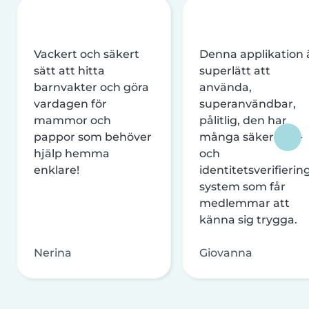
Vackert och säkert
Denna applikation 
sätt att hitta
superlätt att
barnvakter och göra
använda,
vardagen för
superanvändbar,
mammor och
pålitlig, den har
pappor som behöver
många säkerhets-
hjälp hemma
och
enklare!
identitetsverifierin
system som får
medlemmar att
känna sig trygga.
Nerina
Giovanna