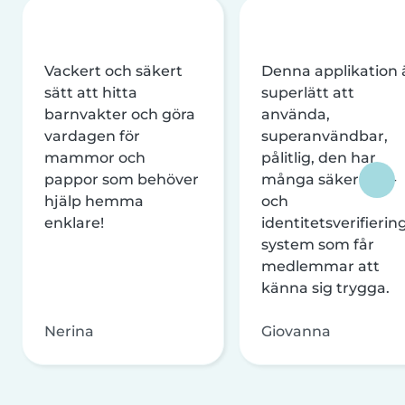
Vackert och säkert
Denna applikation 
sätt att hitta
superlätt att
barnvakter och göra
använda,
vardagen för
superanvändbar,
mammor och
pålitlig, den har
pappor som behöver
många säkerhets-
hjälp hemma
och
enklare!
identitetsverifierin
system som får
medlemmar att
känna sig trygga.
Nerina
Giovanna