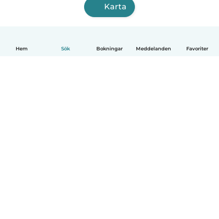
Karta
Hem
Sök
Bokningar
Meddelanden
Favoriter
Svenska
Så fungerar det
Hjälp
Villkor & Sekretess
Priser
Företagsinformation
Babysits Företag
Communityregler