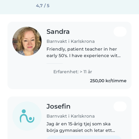
4,7 / 5
Sandra
Barnvakt i Karlskrona
Friendly, patient teacher in her
early 50's. I have experience with
children through raising three of
my own (all adult now). Fluent in
Erfarenhet: > 11 år
English and Swedish. I speak
250,00 kr/timme
some French and..
Josefin
Barnvakt i Karlskrona
Jag är en 15-årig tjej som ska
börja gymnasiet och letar ett
jobb utöver skolan. Jag är kreativ