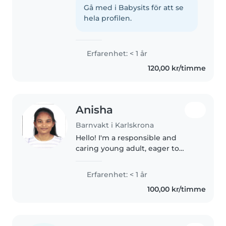
och ansvarsfull. På fritiden gillar
Gå med i Babysits för att se
jag att vara med vänner och
hela profilen.
familj. Har erfarenhet..
Erfarenhet: < 1 år
120,00 kr/timme
Anisha
Barnvakt i Karlskrona
Hello! I'm a responsible and
caring young adult, eager to
start my journey in childcare. I
have experience with babies
Erfarenhet: < 1 år
and toddlers, and I'm
100,00 kr/timme
comfortable with cooking and
chores. With..