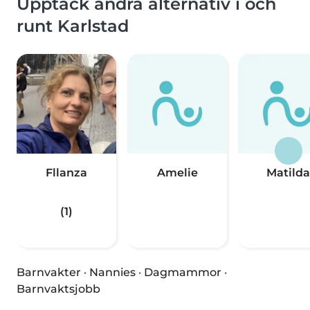
Upptäck andra alternativ i och
runt Karlstad
Fllanza
Amelie
Matilda
(1)
Barnvakter
·
Nannies
·
Dagmammor
·
Barnvaktsjobb