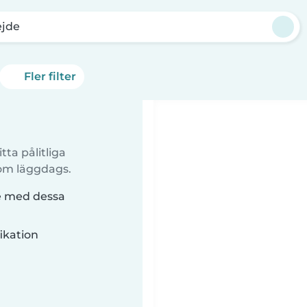
ejde
Fler filter
tta pålitliga
 om läggdags.
de med dessa
ikation