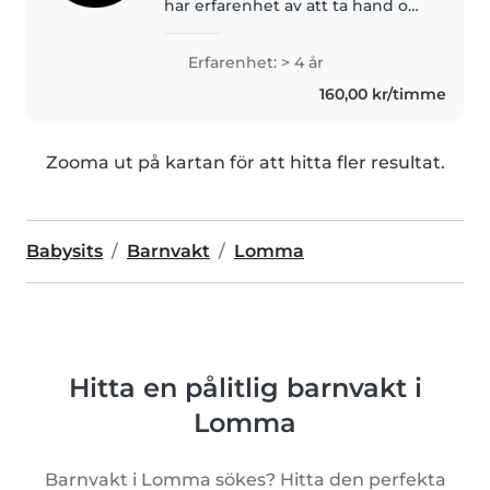
har erfarenhet av att ta hand om
barn i alla åldrar, från baby till
tonåring. Jag har en utbildning
Erfarenhet: > 4 år
inom Barn och fritid och har
160,00 kr/timme
jobbat som barnvakt..
Zooma ut på kartan för att hitta fler resultat.
Babysits
Barnvakt
Lomma
Hitta en pålitlig barnvakt i
Lomma
Barnvakt i Lomma sökes? Hitta den perfekta