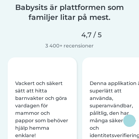
Babysits är plattformen som
familjer litar på mest.
4,7 / 5
3 400+ recensioner
Vackert och säkert
Denna applikation 
sätt att hitta
superlätt att
barnvakter och göra
använda,
vardagen för
superanvändbar,
mammor och
pålitlig, den har
pappor som behöver
många säkerhets-
hjälp hemma
och
enklare!
identitetsverifierin