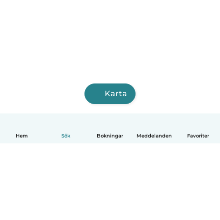
Karta
Hem
Sök
Bokningar
Meddelanden
Favoriter
Svenska
Så fungerar det
Hjälp
Villkor & Sekretess
Priser