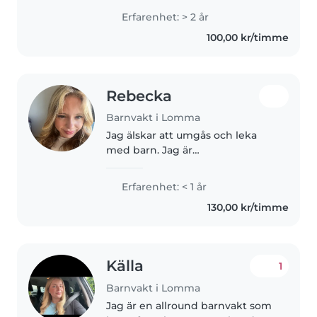
tidigare erfarenhet av att vara
Erfarenhet: > 2 år
barnvakt och arbete med barn
100,00 kr/timme
då jag har jobbat under längre..
Rebecka
Barnvakt i Lomma
Jag älskar att umgås och leka
med barn. Jag är
ansvarstagande, vänlig och har
jobbat som simtränare med barn
Erfarenhet: < 1 år
från 4-9 år i över 2 års tid. Jag
130,00 kr/timme
trivs med att laga mat, läsa högt
och..
Källa
1
Barnvakt i Lomma
Jag är en allround barnvakt som