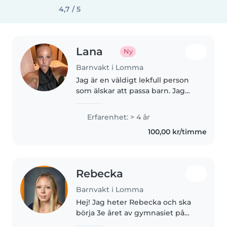
4,7 / 5
Lana
Ny
Barnvakt i Lomma
Jag är en väldigt lekfull person
som älskar att passa barn. Jag
har mer än 4 års erfarenhet av
att jobba med barn i alla åldrar,
Erfarenhet: > 4 år
både stora som små. Jag har
100,00 kr/timme
både varit gymnastik tränare..
Rebecka
Barnvakt i Lomma
Hej! Jag heter Rebecka och ska
börja 3e året av gymnasiet på
naturvetenskapslinjen. Jag har