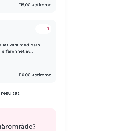
115,00 kr/timme
1
r att vara med barn.
 erfarenhet av
mtänksam och vänlig.
110,00 kr/timme
 resultat.
 närområde?