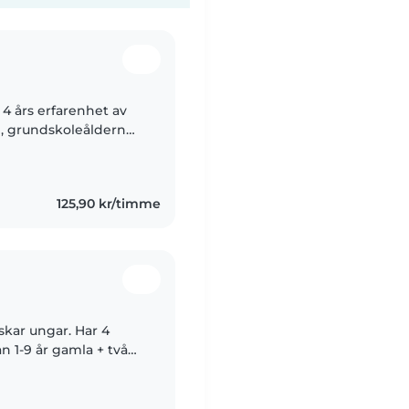
4 års erfarenhet av
n, grundskoleåldern
av små syskon jag
125,90 kr/timme
skar ungar. Har 4
n 1-9 år gamla + två
 år gamla. Jag har