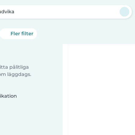
udvika
Fler filter
tta pålitliga
 om läggdags.
ikation