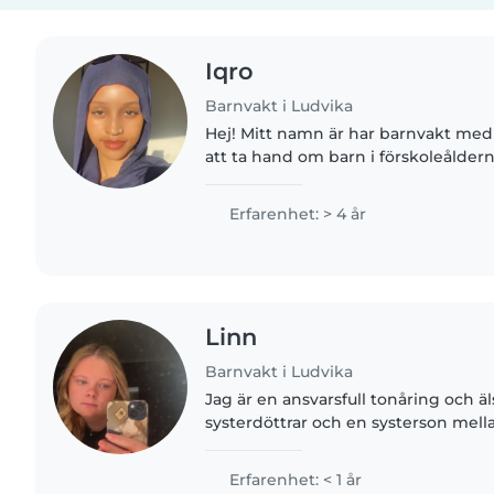
Iqro
Barnvakt i Ludvika
Hej! Mitt namn är har barnvakt med 
att ta hand om barn i förskoleålder
och tonåren. Jag fick erfarenheten 
bruka ta hand om.Jag..
Erfarenhet: > 4 år
Linn
Barnvakt i Ludvika
Jag är en ansvarsfull tonåring och äl
systerdöttrar och en systerson mella
bonus systerdöttrar som är 11 och 12
också praoat..
Erfarenhet: < 1 år