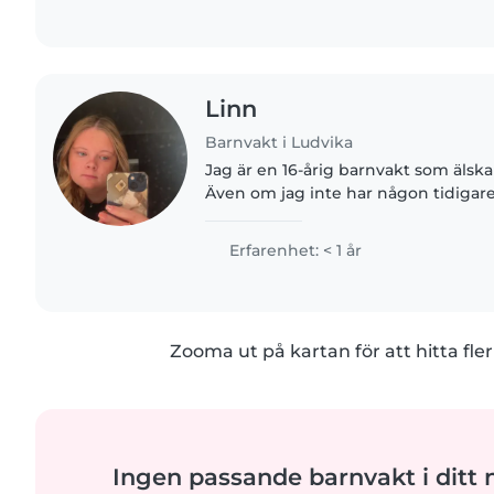
Linn
Barnvakt i Ludvika
Jag är en 16-årig barnvakt som älska
Även om jag inte har någon tidigare
barnpassning, är jag ansvarsfull, o
Jag talar både engelska..
Erfarenhet: < 1 år
Zooma ut på kartan för att hitta fler
Ingen passande barnvakt i ditt