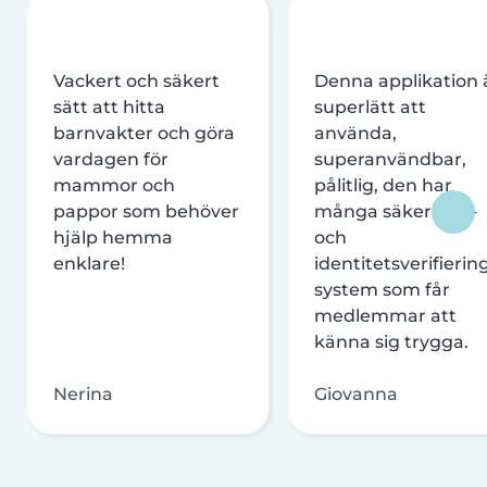
Vackert och säkert
Denna applikation 
sätt att hitta
superlätt att
barnvakter och göra
använda,
vardagen för
superanvändbar,
mammor och
pålitlig, den har
pappor som behöver
många säkerhets-
hjälp hemma
och
enklare!
identitetsverifierin
system som får
medlemmar att
känna sig trygga.
Nerina
Giovanna