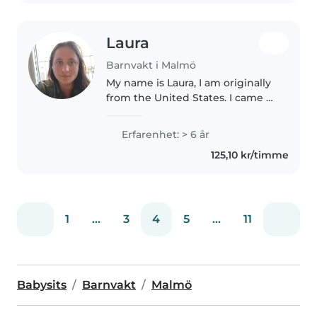
Laura
Barnvakt i Malmö
My name is Laura, I am originally
from the United States. I came to
Sweden for love and found it. In
every way imaginable. I truly
Erfarenhet: > 6 år
believe Sweden is an amazing
125,10 kr/timme
country. I helped..
1
...
3
4
5
...
11
Babysits
Barnvakt
Malmö