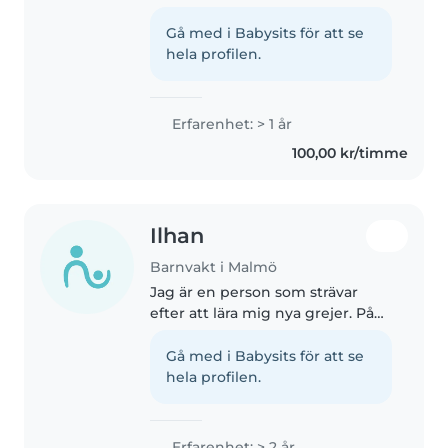
Responsible, caring, and
energetic student with a strong
Gå med i Babysits för att se
interest in childcare. I am
hela profilen.
patient, understanding, friendly,
and..
Erfarenhet: > 1 år
100,00 kr/timme
Ilhan
Barnvakt i Malmö
Jag är en person som strävar
efter att lära mig nya grejer. På
min fritid läser jag oftast
fantasifulla böcker, vilket gör
Gå med i Babysits för att se
mig lugn. Jag gillar att plugga
hela profilen.
matematik och dansa. Att..
Erfarenhet: > 2 år