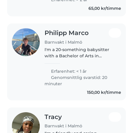
65,00 kr/timme
Philipp Marco
Barnvakt i Malmö
I'm a 20-something babysitter
with a Bachelor of Arts in
European Studies, fluent in
English and German. I'm
Erfarenhet: < 1 år
responsible, patient, and always
Genomsnittlig svarstid: 20
up for fun! I have experience
minuter
with teenagers..
150,00 kr/timme
Tracy
Barnvakt i Malmö