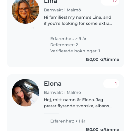
Lina
12
Barnvakt i Malmö
Hi families! my name's Lina, and
if you’re looking for some extra
(1)
help with the kids, I’m available
for babysitting and would love to
Erfarenhet: > 9 år
connect with a family that needs
Referenser: 2
a reliable,..
Verifierade bokningar: 1
150,00 kr/timme
Elona
1
Barnvakt i Malmö
Hej, mitt namn är Elona. Jag
pratar flytande svenska, albanska
och bra engelska. Jag jobbar
som barnskötare och jobbar
Erfarenhet: < 1 år
gärna med att passa just ditt
150,00 kr/timme
barn på fritiden. Jag är väldigt..