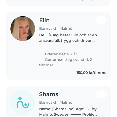
Elin
Barnvakt i Malmö
Hej! 🌸 Jag heter Elin och är en
ansvarsfull, trygg och driven
person som trivs väldigt bra med
barn. Till vardags har jag en
Erfarenhet: > 2 år
stabil anställning på Aceq
Genomsnittlig svarstid: 2
Communications, vilket gör att..
timmar
150,00 kr/timme
Shams
Barnvakt i Malmö
Name: [Shams Ibo] Age: 15 City:
Malmö, Sweden ⸻ Profile