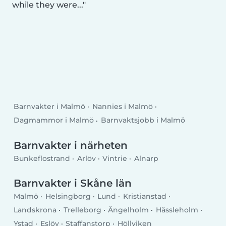
while they were...
Barnvakter i Malmö
Nannies i Malmö
Dagmammor i Malmö
Barnvaktsjobb i Malmö
Barnvakter i närheten
Bunkeflostrand
Arlöv
Vintrie
Alnarp
Barnvakter i Skåne län
Malmö
Helsingborg
Lund
Kristianstad
Landskrona
Trelleborg
Ängelholm
Hässleholm
Ystad
Eslöv
Staffanstorp
Höllviken