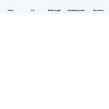
Hem
Sök
Bokningar
Meddelanden
Favoriter
Svenska
Så fungerar det
Hjälp
Villkor & Sekretess
Priser
Företagsinformation
Babysits Företag
Communityregler
© Babysits B.V.