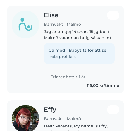
Elise
Barnvakt i Malmö
Jag är en tjej 14 snart 15 jg bor i
Malmö varannan helg så kan inte
varje helg men hör av er vid
intresse. Jag gillar att pyssla och
Gå med i Babysits för att se
vara ute. Jag har själv fem syskon
hela profilen.
i olika åldrar..
Erfarenhet: < 1 år
115,00 kr/timme
Effy
Barnvakt i Malmö
Dear Parents, My name is Effy,