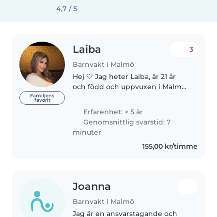
4,7 / 5
Laiba
3
Barnvakt i Malmö
Hej 🤍 Jag heter Laiba, är 21 år
och född och uppvuxen i Malmö.
Jag är flytande i svenska,
Familjens
favorit
engelska och danska. Idag
Erfarenhet: > 5 år
arbetar jag som personlig
Genomsnittlig svarstid: 7
assistent där jag tar hand om en
minuter
liten..
155,00 kr/timme
Joanna
Barnvakt i Malmö
Jag är en ansvarstagande och