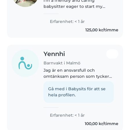
I'm a friendly and caring
babysitter eager to start my
journey in childcare. I have a
passion for working with babies
Erfarenhet: < 1 år
and toddlers and enjoy activities
125,00 kr/timme
like drawing, reading, and
crafting...
Yennhi
Barnvakt i Malmö
Jag är en ansvarsfull och
omtänksam person som tycker
om att vara med barn. Genom
min prao från förskolan har jag
Gå med i Babysits för att se
lärt mig att vara tålamod,
hela profilen.
uppmärksam och hjälpa till med
leka och..
Erfarenhet: < 1 år
100,00 kr/timme