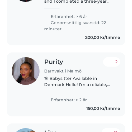
and I completed a three-year
(bilingual, English/German)
training program as a childcare
Erfarenhet: > 6 år
worker. Before that, I completed
Genomsnittlig svarstid: 22
a year-and-a-half internship..
minuter
200,00 kr/timme
Purity
2
Barnvakt i Malmö
🌸 Babysitter Available in
Denmark Hello! I'm a reliable,
caring, and responsible
babysitter currently in Denmark,
Erfarenhet: > 2 år
with 2 years of experience caring
150,00 kr/timme
for children of all ages. I focus..