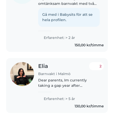
omtänksam barnvakt med två
års erfarenhet av att ta hand om
småbarn och förskolebarn. Jag
Gå med i Babysits för att se
talar engelska, svenska och
hela profilen.
vietnamesiska, vilket gör mig till..
Erfarenhet: > 2 år
150,00 kr/timme
Elia
2
Barnvakt i Malmö
Dear parents, Im currently
taking a gap year after
completing my studies at Malmö
Borgarskola, I am originally from
Erfarenhet: > 5 år
Iran and raised in Spain. Fluent in
130,00 kr/timme
Persian, Spanish, and English...