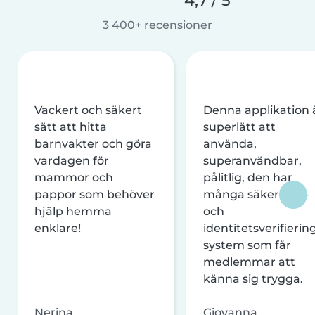
4,7 / 5
3 400+ recensioner
Vackert och säkert
Denna applikation 
sätt att hitta
superlätt att
barnvakter och göra
använda,
vardagen för
superanvändbar,
mammor och
pålitlig, den har
pappor som behöver
många säkerhets-
hjälp hemma
och
enklare!
identitetsverifierin
system som får
medlemmar att
känna sig trygga.
Nerina
Giovanna