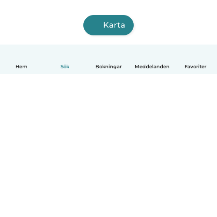
Karta
Hem
Sök
Bokningar
Meddelanden
Favoriter
Svenska
Så fungerar det
Hjälp
Villkor & Sekretess
Priser
Företagsinformation
Babysits Företag
Communityregler