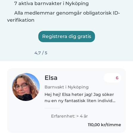
7 aktiva barnvakter i Nyköping
Alla medlemmar genomgår obligatorisk ID-
verifikation
Registrera dig gratis
4,7 / 5
Elsa
6
Barnvakt i Nyköping
Hej hej! Elsa heter jag! Jag söker
nu en ny fantastisk liten individ
att få jobba med parallellt med
mitt jobb som timvikarie på
Erfarenhet: > 4 år
förskola. Med mitt starka intresse
110,00 kr/timme
och nyfikenhet..