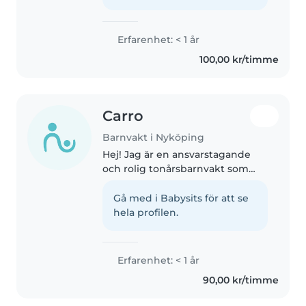
musik med barn. Jag är också..
Erfarenhet: < 1 år
100,00 kr/timme
Carro
Barnvakt i Nyköping
Hej! Jag är en ansvarstagande
och rolig tonårsbarnvakt som
älskar att umgås med barn. Jag
har erfarenhet av att ta hand om
Gå med i Babysits för att se
barn i alla åldrar, från spädbarn
hela profilen.
till skolbarn pågrund av..
Erfarenhet: < 1 år
90,00 kr/timme