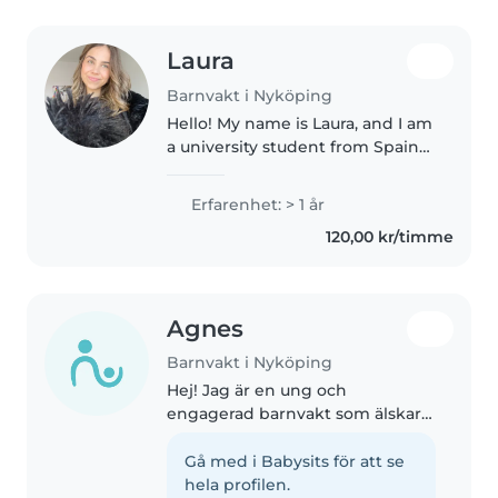
Laura
Barnvakt i Nyköping
Hello! My name is Laura, and I am
a university student from Spain
currently studying English
Studies. I have experience caring
Erfarenhet: > 1 år
for children of different ages.
120,00 kr/timme
During the summer of..
Agnes
Barnvakt i Nyköping
Hej! Jag är en ung och
engagerad barnvakt som älskar
att umgås med barn i alla åldrar.
Jag är kreativ och rolig, och jag
Gå med i Babysits för att se
älskar att läsa, pyssla och spela
hela profilen.