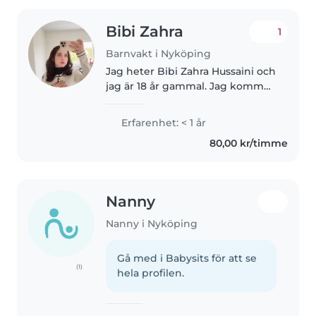
Bibi Zahra
1
Barnvakt i Nyköping
Jag heter Bibi Zahra Hussaini och
jag är 18 år gammal. Jag kommer
ifrån Afghanistan, jag kan prata
Persiska och Dari. Jag är student
Erfarenhet: < 1 år
nu men jag vill samtidigt jobba
80,00 kr/timme
också. Jag är..
Nanny
Nanny i Nyköping
Gå med i Babysits för att se
(1)
hela profilen.