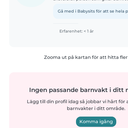
på en förskola där jag fick ta hand 
Har även..
Gå med i Babysits för att se hela p
Erfarenhet: < 1 år
Zooma ut på kartan för att hitta fler
Ingen passande barnvakt i ditt
Lägg till din profil idag så jobbar vi hårt för a
barnvakter i ditt område.
Komma igång