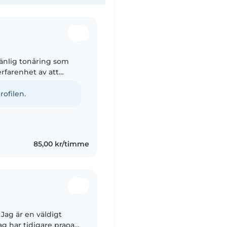
vänlig tonåring som
erfarenhet av att
spädbarn till skolbarn,
rofilen.
85,00 kr/timme
 Jag är en väldigt
ag har tidigare praoat