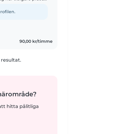
om barn hela tiden.
rofilen.
90,00 kr/timme
 resultat.
 närområde?
tt hitta pålitliga