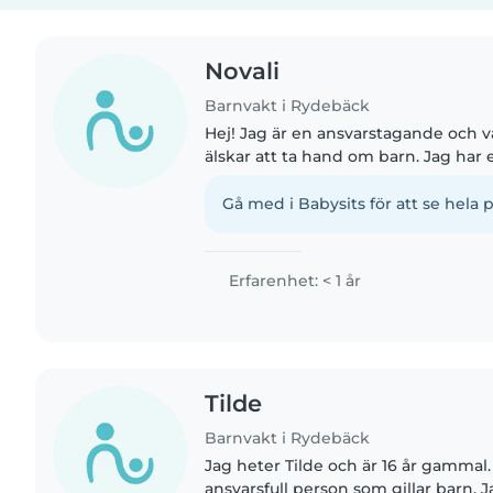
Novali
Barnvakt i Rydebäck
Hej! Jag är en ansvarstagande och 
älskar att ta hand om barn. Jag har 
arbeta med barn i olika åldrar, från 
och är bekväm..
Gå med i Babysits för att se hela p
Erfarenhet: < 1 år
Tilde
Barnvakt i Rydebäck
Jag heter Tilde och är 16 år gammal.
ansvarsfull person som gillar barn. J