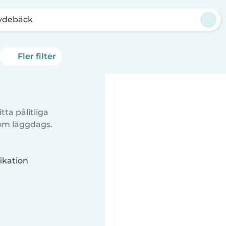
ydebäck
Fler filter
tta pålitliga
 om läggdags.
ikation