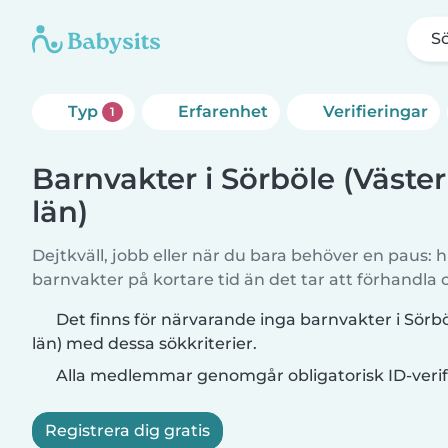
Sö
Typ
Erfarenhet
Verifieringar
1
Barnvakter i Sörböle (Väste
län)
Dejtkväll, jobb eller när du bara behöver en paus: hi
barnvakter på kortare tid än det tar att förhandla
Det finns för närvarande inga barnvakter i Sörb
län) med dessa sökkriterier.
Alla medlemmar genomgår obligatorisk ID-verif
Registrera dig gratis