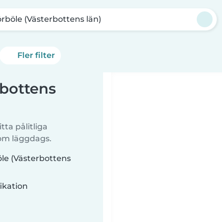
rböle (Västerbottens län)
Fler filter
rbottens
tta pålitliga
 om läggdags.
öle (Västerbottens
ikation