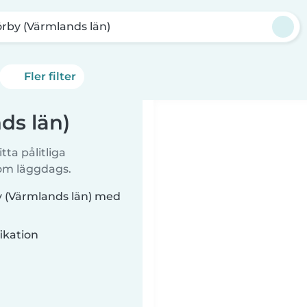
örby (Värmlands län)
Fler filter
ds län)
tta pålitliga
 om läggdags.
by (Värmlands län) med
ikation