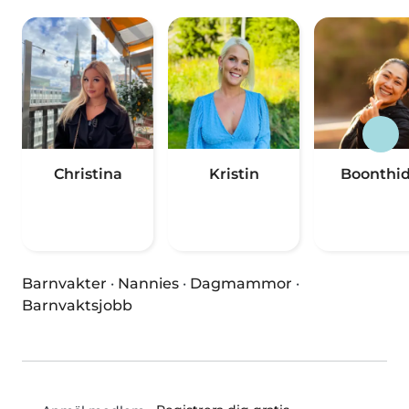
Christina
Kristin
Boonthi
Barnvakter
·
Nannies
·
Dagmammor
·
Barnvaktsjobb