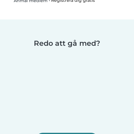
•
Registrera dig gratis
Anmäl medlem
Redo att gå med?