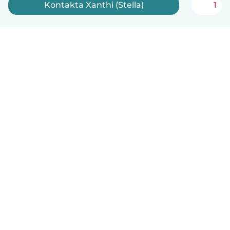
Kontakta Xanthi (Stella)
1
Svenska
Så fungerar det
Hjälp
Villkor & Sekretess
Priser
Företagsinformation
Babysits Företag
Communityregler