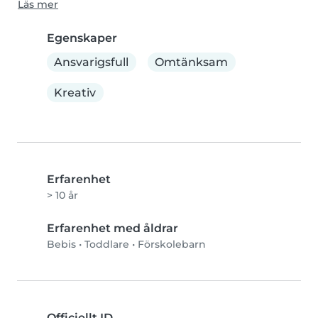
Läs mer
Egenskaper
Ansvarigsfull
Omtänksam
Kreativ
Erfarenhet
> 10 år
Erfarenhet med åldrar
Bebis
•
Toddlare
•
Förskolebarn
Officiellt ID