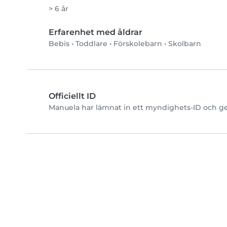
> 6 år
Erfarenhet med åldrar
Bebis
•
Toddlare
•
Förskolebarn
•
Skolbarn
Officiellt ID
Manuela har lämnat in ett myndighets-ID och ge