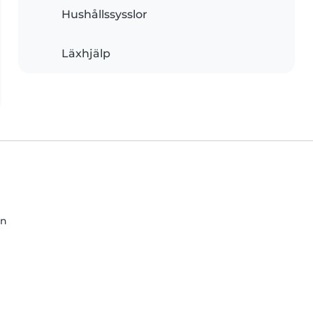
Hushållssysslor
Läxhjälp
än