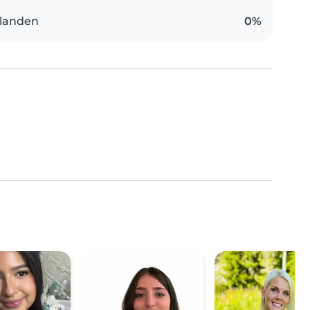
landen
0%