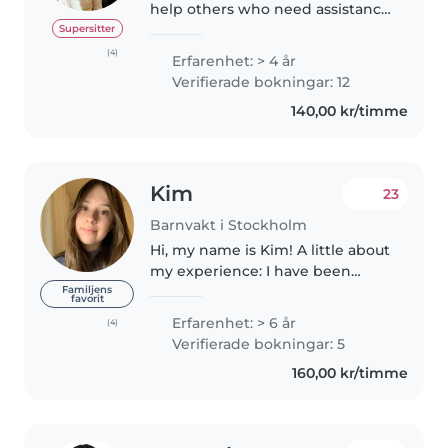
help others who need assistance
with their kids. I'm friendly and
Supersitter
flexible. I take care of my cousins
(4)
Erfarenhet: > 4 år
during summer and also at
Verifierade bokningar: 12
weekends. I will take..
140,00 kr/timme
Kim
23
Barnvakt i Stockholm
Hi, my name is Kim! A little about
my experience: I have been
babysitting for over 6 years now.
Familjens
favorit
I am experienced with kids
Erfarenhet: > 6 år
(4)
between 0 to 12 years old. I have
Verifierade bokningar: 5
babysat for families of..
160,00 kr/timme