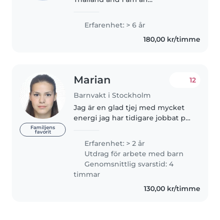
experienced, responsible, and
caring babysitter based in
Erfarenhet: > 6 år
Stockholm. I have 3 years of
180,00 kr/timme
childcare experience as an Au
Pair in Europe:..
Marian
12
Barnvakt i Stockholm
Jag är en glad tjej med mycket
energi jag har tidigare jobbat på
dagis och har själv 6 syskon så
Familjens
favorit
har en väldigt bra bild av hur
Erfarenhet: > 2 år
barn fungerar. Söker du en
Utdrag för arbete med barn
energifylld tjej med oerhört..
Genomsnittlig svarstid: 4
timmar
130,00 kr/timme