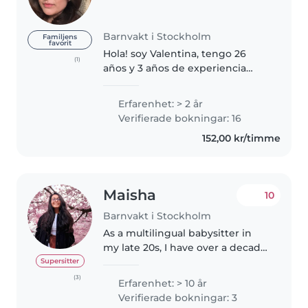
Barnvakt i Stockholm
Familjens
favorit
Hola! soy Valentina, tengo 26
(1)
años y 3 años de experiencia
cuidando niños de diferentes
edades, desde bebés hasta
Erfarenhet: > 2 år
pequeños en etapa escolar.
Verifierade bokningar: 16
Todas las familias con las que he
152,00 kr/timme
trabajado..
Maisha
10
Barnvakt i Stockholm
As a multilingual babysitter in
my late 20s, I have over a decade
of experience caring for children
Supersitter
of all ages, from infants to
(3)
Erfarenhet: > 10 år
teenagers. I'm fluent in English,
Verifierade bokningar: 3
Bengali, Hindi, and..