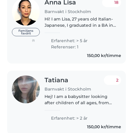
Anna Lisa
18
Barnvakt i Stockholm
Hi! I am Lisa, 27 years old Italian-
Japanese, I graduated in a BA in
Political Sciences, International
Familjens
favorit
Relations and Human Rights at
Erfarenhet: > 5 år
(1)
University of Padua, and an MA in
Referenser: 1
International..
150,00 kr/timme
Tatiana
2
Barnvakt i Stockholm
Hej! I am a babysitter looking
after children of all ages, from
preschoolers to teenagers.
Although I do not have a first aid
Erfarenhet: > 2 år
certificate, I am extremely
150,00 kr/timme
responsible, friendly and..