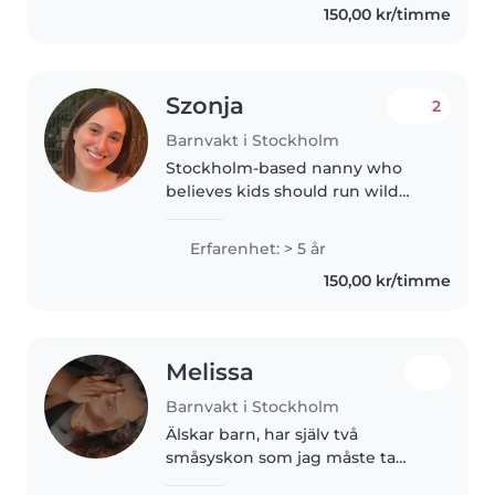
150,00 kr/timme
some time (since I was 15), so I'm
familiar..
Szonja
2
Barnvakt i Stockholm
Stockholm-based nanny who
believes kids should run wild
outside, draw, play, and explore,
not stare at screens. I have
Erfarenhet: > 5 år
experience with children aged 1–
150,00 kr/timme
15, including an autistic child,..
Melissa
Barnvakt i Stockholm
Älskar barn, har själv två
småsyskon som jag måste ta
hand om. Som person är väldigt