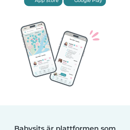
App Store
Google Play
Babysits är plattformen som