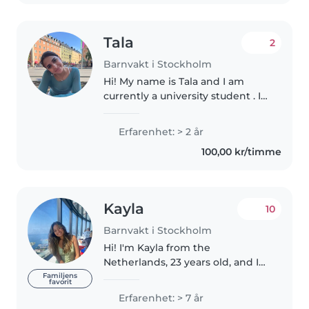
Tala
2
Barnvakt i Stockholm
Hi! My name is Tala and I am
currently a university student . I
have been babysitting for three
years and always enjoyed
Erfarenhet: > 2 år
working with children and
100,00 kr/timme
creating a safe, fun, and
encouraging..
Kayla
10
Barnvakt i Stockholm
Hi! I'm Kayla from the
Netherlands, 23 years old, and I
moved to Stockholm to study
Familjens
favorit
my Master's . I have had
Erfarenhet: > 7 år
babysitting experience for quite