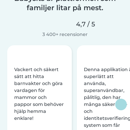
familjer litar på mest.
4,7 / 5
3 400+ recensioner
Vackert och säkert
Denna applikation 
sätt att hitta
superlätt att
barnvakter och göra
använda,
vardagen för
superanvändbar,
mammor och
pålitlig, den har
pappor som behöver
många säkerhets-
hjälp hemma
och
enklare!
identitetsverifierin
system som får