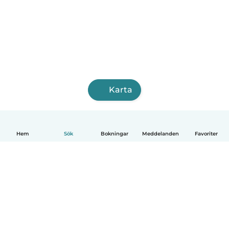
Karta
Hem
Sök
Bokningar
Meddelanden
Favoriter
Svenska
Så fungerar det
Hjälp
Villkor & Sekretess
Priser