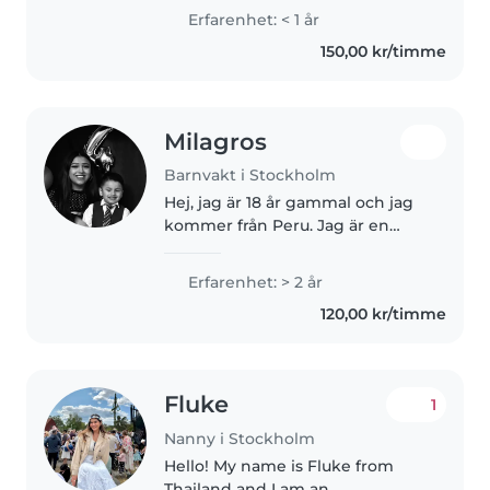
social, ambitiös, snäll, stress tålig,
Erfarenhet: < 1 år
organiserad. Älskar att baka och
150,00 kr/timme
laga mat.Har gått ut gymnasiet..
Milagros
Barnvakt i Stockholm
Hej, jag är 18 år gammal och jag
kommer från Peru. Jag är en
väldigt tålmodig och lugn
person. Jag har yngre syskon
Erfarenhet: > 2 år
eftersom jag vet hur man
120,00 kr/timme
handskas med små barn. Jag är
rolig och..
Fluke
1
Nanny i Stockholm
Hello! My name is Fluke from
Thailand and I am an