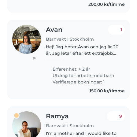
200,00 kr/timme
Avan
1
Barnvakt i Stockholm
Hej! Jag heter Avan och jag är 20
år. Jag letar efter ett extrajobb
(1)
vid sidan av studierna. Jag är en
pålitlig och engagerad person
Erfarenhet: > 2 år
som hjälper gärna till att ifrån
Utdrag för arbete med barn
barnpassning till..
Verifierade bokningar: 1
150,00 kr/timme
Ramya
9
Barnvakt i Stockholm
I'm a mother and I would like to