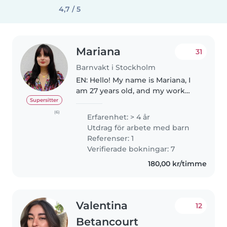
4,7 / 5
Mariana
31
Barnvakt i Stockholm
EN: Hello! My name is Mariana, I
am 27 years old, and my work
with children started a few years
Supersitter
ago as babysitter. I moved to
(6)
Erfarenhet: > 4 år
Sweden this year, to do my
Utdrag för arbete med barn
Master degree and as a student..
Referenser: 1
Verifierade bokningar: 7
180,00 kr/timme
Valentina
12
Betancourt