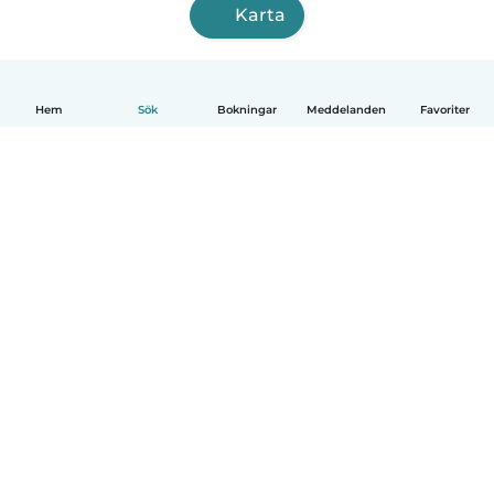
Karta
Hem
Sök
Bokningar
Meddelanden
Favoriter
Svenska
Så fungerar det
Hjälp
Villkor & Sekretess
Priser
Företagsinformation
Babysits Företag
Communityregler