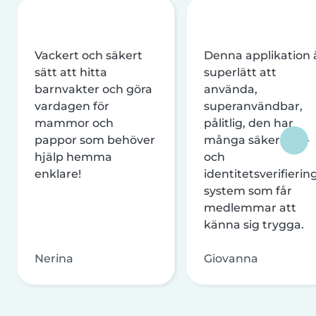
Vackert och säkert
Denna applikation 
sätt att hitta
superlätt att
barnvakter och göra
använda,
vardagen för
superanvändbar,
mammor och
pålitlig, den har
pappor som behöver
många säkerhets-
hjälp hemma
och
enklare!
identitetsverifierin
system som får
medlemmar att
känna sig trygga.
Nerina
Giovanna