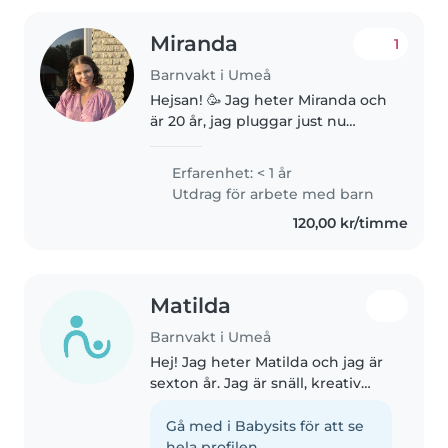
Miranda
1
Barnvakt i Umeå
Hejsan! 🥳 Jag heter Miranda och
är 20 år, jag pluggar just nu
spanska på universitetet, men i
framtiden planerar jag att
Erfarenhet: < 1 år
studera till läkare. Jag har växt
Utdrag för arbete med barn
upp med 5 syskon, varav..
120,00 kr/timme
Matilda
Barnvakt i Umeå
Hej! Jag heter Matilda och jag är
sexton år. Jag är snäll, kreativ
och gillar att arbeta med barn.
Jag har gått en ledarutbildning
Gå med i Babysits för att se
inom gymnastiken och varit
hela profilen.