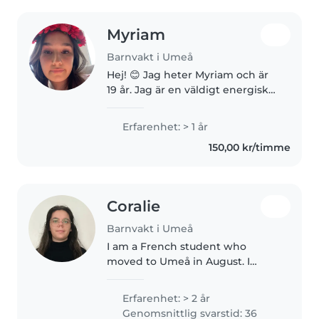
Myriam
Barnvakt i Umeå
Hej! 😊 Jag heter Myriam och är
19 år. Jag är en väldigt energisk
person och älskar att vara med
barn! Jag har jobbat på förskola i
Erfarenhet: > 1 år
ungefär 9 månader samt varit
150,00 kr/timme
nanny och barnvakt till..
Coralie
Barnvakt i Umeå
I am a French student who
moved to Umeå in August. I
babysat for a family with three
children in France for three
Erfarenhet: > 2 år
years. I was mainly in charge of
Genomsnittlig svarstid: 36