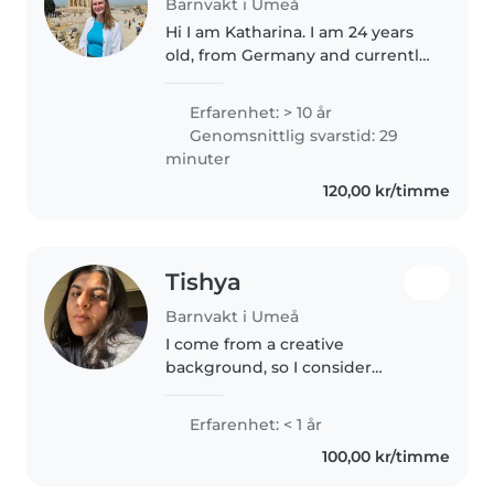
Barnvakt i Umeå
Hi I am Katharina. I am 24 years
old, from Germany and currently
doing my masters in tourism
and sustainable development in
Erfarenhet: > 10 år
Umeå. Besides my classes I am
Genomsnittlig svarstid: 29
very flexible during the week..
minuter
120,00 kr/timme
Tishya
Barnvakt i Umeå
I come from a creative
background, so I consider
drawing and craft work to be my
superpower! Since I've had a lot
Erfarenhet: < 1 år
of young cousins around me
100,00 kr/timme
ever since I was 15, I have grown
up to..