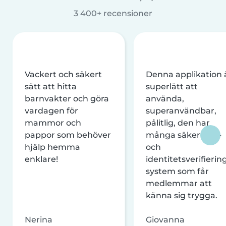
3 400+ recensioner
Vackert och säkert
Denna applikation 
sätt att hitta
superlätt att
barnvakter och göra
använda,
vardagen för
superanvändbar,
mammor och
pålitlig, den har
pappor som behöver
många säkerhets-
hjälp hemma
och
enklare!
identitetsverifierin
system som får
medlemmar att
känna sig trygga.
Nerina
Giovanna