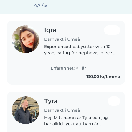
4,7 / 5
Iqra
1
Barnvakt i Umeå
Experienced babysitter with 10
years caring for nephews, nieces,
and cousins. Responsible, caring,
and friendly. I create a safe, fun
Erfarenhet: < 1 år
environment and communicate
130,00 kr/timme
well in English. Looking..
Tyra
Barnvakt i Umeå
Hej! Mitt namn är Tyra och jag
har alltid tyckt att barn är
charmiga och roliga. Jag har 8