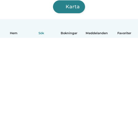
Karta
Hem
Sök
Bokningar
Meddelanden
Favoriter
Svenska
Så fungerar det
Hjälp
Villkor & Sekretess
Priser
Företagsinformation
Babysits Företag
Communityregler