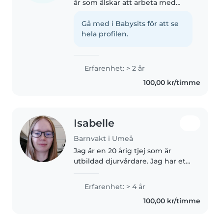
år som älskar att arbeta med
barn. Jag tar hand om min
Lillebror som är 4 år och mina
Gå med i Babysits för att se
grannars barn som är 1 år och en
hela profilen.
bebis som är 6 månader
gammal...
Erfarenhet: > 2 år
100,00 kr/timme
Isabelle
Barnvakt i Umeå
Jag är en 20 årig tjej som är
utbildad djurvårdare. Jag har ett
yngre syskon som fyller 13 i år
som jag har passat mycket när
Erfarenhet: > 4 år
han var yngre och jag älskar
100,00 kr/timme
verkligen barn