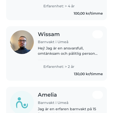
kusiner och är den äldsta, så jag
Erfarenhet: > 4 år
är van med barn! Jag gillar att
100,00 kr/timme
hitta på saker som att..
Wissam
Barnvakt i Umeå
Hej! Jag är en ansvarsfull,
omtänksam och pålitlig person
som tycker om att vara med
barn. Jag är tålmodig, positiv och
Erfarenhet: > 2 år
ser alltid till att barnen känner
130,00 kr/timme
sig trygga och har roligt...
Amelia
Barnvakt i Umeå
Jag är en erfaren barnvakt på 15