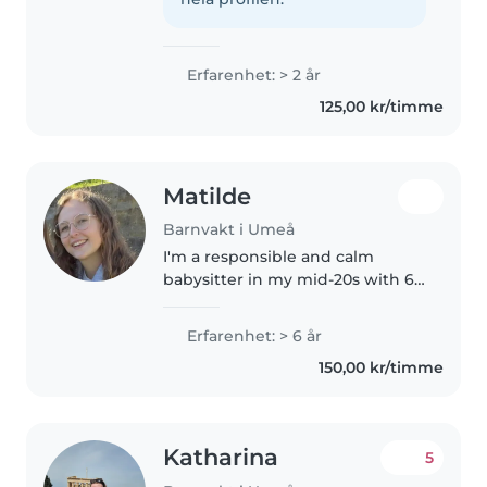
tränare för ett gymnastiklag..
Erfarenhet: > 2 år
125,00 kr/timme
Matilde
Barnvakt i Umeå
I'm a responsible and calm
babysitter in my mid-20s with 6
years of experience caring for
children of all ages. I speak
Erfarenhet: > 6 år
English and Italian and have a
150,00 kr/timme
First Aid certification. I enjoy..
Katharina
5