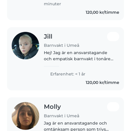
two of them: a little girl until..
minuter
120,00 kr/timme
Jill
Barnvakt i Umeå
Hej! Jag är en ansvarstagande
och empatisk barnvakt i tonåren,
redo att ta hand om ditt barn.
Jag har erfarenhet av att ta hand
Erfarenhet: < 1 år
om småbarn, förskolebarn och
120,00 kr/timme
skolbarn. Jag är
förstahjälpscertifierad..
Molly
Barnvakt i Umeå
Jag är en ansvarstagande och
omtänksam person som trivs