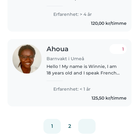
väldigt bra med barn. Jag har tre
syskon och har länge hjälpt till
Erfarenhet: > 4 år
att ta hand om både dem och
120,00 kr/timme
deras vänner, vilket har gett..
Ahoua
1
Barnvakt i Umeå
Hello ! My name is Winnie, I am
18 years old and I speak French
and English. I am a very patient
and calm person and I'm very
Erfarenhet: < 1 år
open and always joinable. I'd be
125,50 kr/timme
very happy to babysits..
1
2