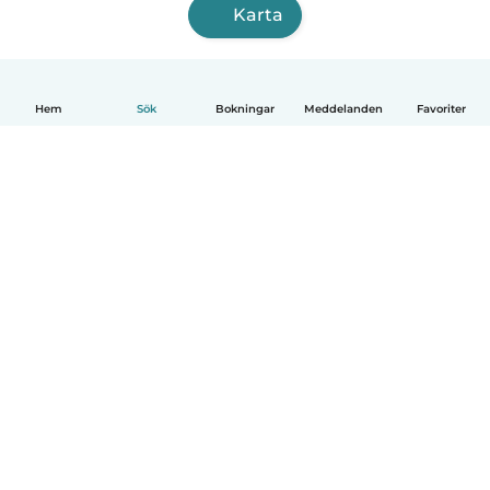
Karta
Hem
Sök
Bokningar
Meddelanden
Favoriter
Svenska
Så fungerar det
Hjälp
Villkor & Sekretess
Priser
Företagsinformation
Babysits Företag
Communityregler