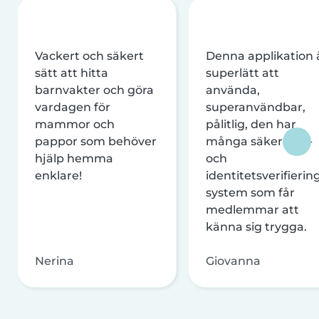
Vackert och säkert
Denna applikation 
sätt att hitta
superlätt att
barnvakter och göra
använda,
vardagen för
superanvändbar,
mammor och
pålitlig, den har
pappor som behöver
många säkerhets-
hjälp hemma
och
enklare!
identitetsverifierin
system som får
medlemmar att
känna sig trygga.
Nerina
Giovanna