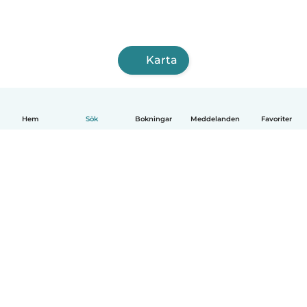
Karta
Hem
Sök
Bokningar
Meddelanden
Favoriter
Svenska
Så fungerar det
Hjälp
Villkor & Sekretess
Priser
Företagsinformation
Babysits Företag
Communityregler