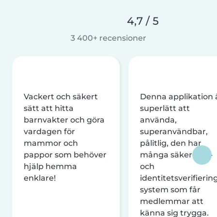
4,7 / 5
3 400+ recensioner
Vackert och säkert
Denna applikation 
sätt att hitta
superlätt att
barnvakter och göra
använda,
vardagen för
superanvändbar,
mammor och
pålitlig, den har
pappor som behöver
många säkerhets-
hjälp hemma
och
enklare!
identitetsverifierin
system som får
medlemmar att
känna sig trygga.