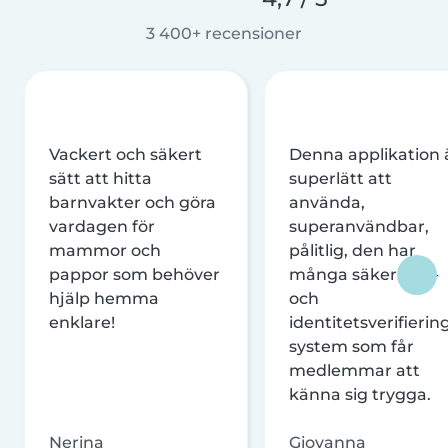
3 400+ recensioner
Vackert och säkert
Denna applikation 
sätt att hitta
superlätt att
barnvakter och göra
använda,
vardagen för
superanvändbar,
mammor och
pålitlig, den har
pappor som behöver
många säkerhets-
hjälp hemma
och
enklare!
identitetsverifierin
system som får
medlemmar att
känna sig trygga.
Nerina
Giovanna