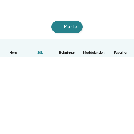
Karta
Hem
Sök
Bokningar
Meddelanden
Favoriter
Svenska
Så fungerar det
Hjälp
Villkor & Sekretess
Priser
Företagsinformation
Babysits Företag
Communityregler