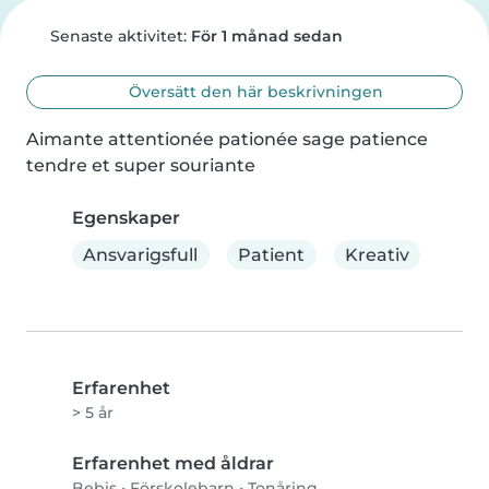
Senaste aktivitet:
För 1 månad sedan
Översätt den här beskrivningen
Aimante attentionée pationée sage patience 
tendre et super souriante
Egenskaper
Ansvarigsfull
Patient
Kreativ
Erfarenhet
> 5 år
Erfarenhet med åldrar
Bebis
•
Förskolebarn
•
Tonåring