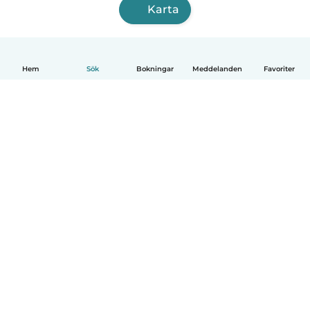
Karta
Hem
Sök
Bokningar
Meddelanden
Favoriter
Svenska
Så fungerar det
Hjälp
Villkor & Sekretess
Priser
Företagsinformation
Babysits Företag
Communityregler