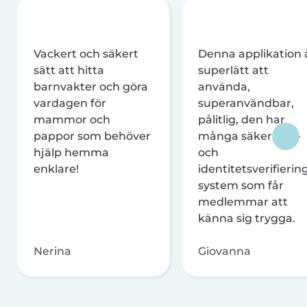
Vackert och säkert
Denna applikation 
sätt att hitta
superlätt att
barnvakter och göra
använda,
vardagen för
superanvändbar,
mammor och
pålitlig, den har
pappor som behöver
många säkerhets-
hjälp hemma
och
enklare!
identitetsverifierin
system som får
medlemmar att
känna sig trygga.
Nerina
Giovanna