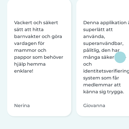
Vackert och säkert
Denna applikation 
sätt att hitta
superlätt att
barnvakter och göra
använda,
vardagen för
superanvändbar,
mammor och
pålitlig, den har
pappor som behöver
många säkerhets-
hjälp hemma
och
enklare!
identitetsverifierin
system som får
medlemmar att
känna sig trygga.
Nerina
Giovanna