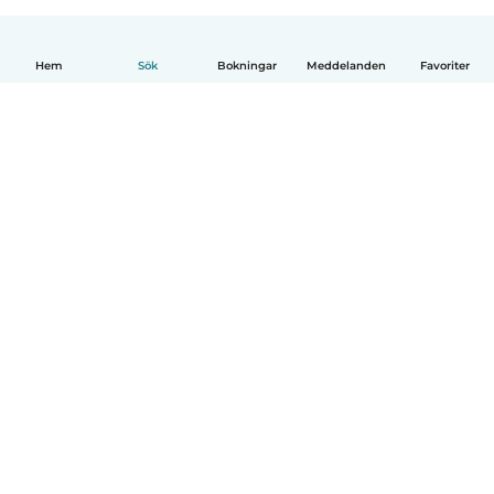
Hem
Sök
Bokningar
Meddelanden
Favoriter
Svenska
Så fungerar det
Hjälp
Villkor & Sekretess
Priser
Företagsinformation
Babysits Företag
Communityregler
© Babysits B.V.