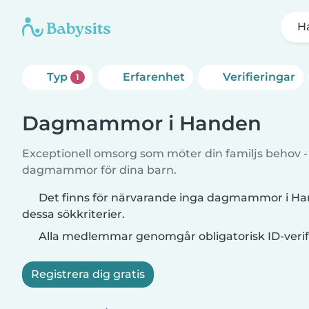
H
Typ
Erfarenhet
Verifieringar
1
Dagmammor i Handen
Exceptionell omsorg som möter din familjs behov - h
dagmammor för dina barn.
Det finns för närvarande inga dagmammor i H
dessa sökkriterier.
Alla medlemmar genomgår obligatorisk ID-verif
Registrera dig gratis