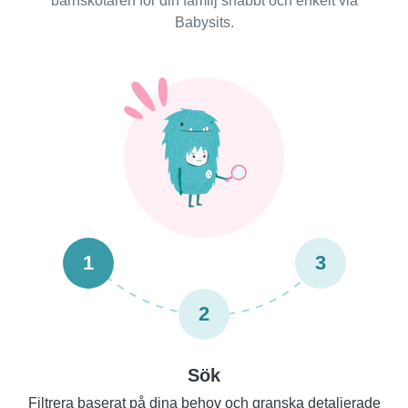
barnskötaren för din familj snabbt och enkelt via
Babysits.
1
3
2
Sök
Filtrera baserat på dina behov och granska detaljerade