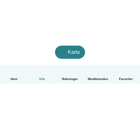
Karta
Hem
Sök
Bokningar
Meddelanden
Favoriter
Svenska
Så fungerar det
Hjälp
Villkor & Sekretess
Priser