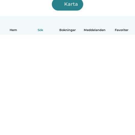
Karta
Hem
Sök
Bokningar
Meddelanden
Favoriter
Svenska
Så fungerar det
Hjälp
Villkor & Sekretess
Priser
Företagsinformation
Babysits Företag
Communityregler