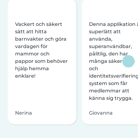
Vackert och säkert
Denna applikation 
sätt att hitta
superlätt att
barnvakter och göra
använda,
vardagen för
superanvändbar,
mammor och
pålitlig, den har
pappor som behöver
många säkerhets-
hjälp hemma
och
enklare!
identitetsverifierin
system som får
medlemmar att
känna sig trygga.
Nerina
Giovanna