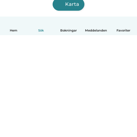
Karta
Hem
Sök
Bokningar
Meddelanden
Favoriter
Svenska
Så fungerar det
Hjälp
Villkor & Sekretess
Priser
Företagsinformation
Babysits Företag
Communityregler