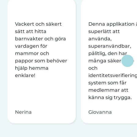
Vackert och säkert
Denna applikation 
sätt att hitta
superlätt att
barnvakter och göra
använda,
vardagen för
superanvändbar,
mammor och
pålitlig, den har
pappor som behöver
många säkerhets-
hjälp hemma
och
enklare!
identitetsverifierin
system som får
medlemmar att
känna sig trygga.
Nerina
Giovanna