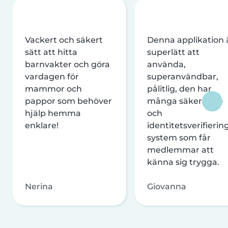
Vackert och säkert
Denna applikation 
sätt att hitta
superlätt att
barnvakter och göra
använda,
vardagen för
superanvändbar,
mammor och
pålitlig, den har
pappor som behöver
många säkerhets-
hjälp hemma
och
enklare!
identitetsverifierin
system som får
medlemmar att
känna sig trygga.
Nerina
Giovanna