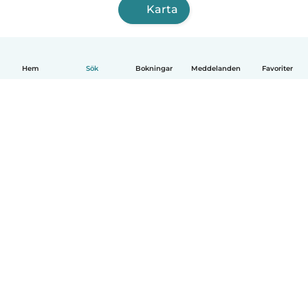
Karta
Hem
Sök
Bokningar
Meddelanden
Favoriter
Svenska
Så fungerar det
Hjälp
Villkor & Sekretess
Priser
Företagsinformation
Babysits Företag
Communityregler