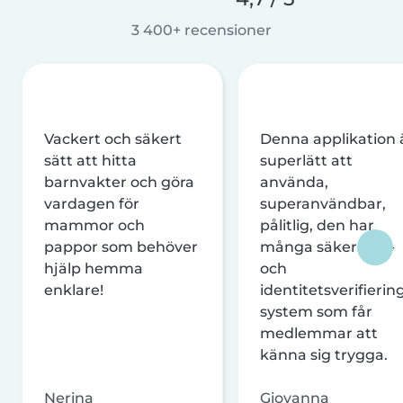
3 400+ recensioner
Vackert och säkert
Denna applikation 
sätt att hitta
superlätt att
barnvakter och göra
använda,
vardagen för
superanvändbar,
mammor och
pålitlig, den har
pappor som behöver
många säkerhets-
hjälp hemma
och
enklare!
identitetsverifierin
system som får
medlemmar att
känna sig trygga.
Nerina
Giovanna