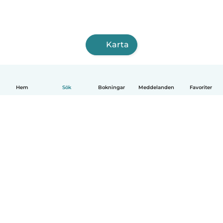
Karta
Hem
Sök
Bokningar
Meddelanden
Favoriter
Svenska
Så fungerar det
Hjälp
Villkor & Sekretess
Priser
Företagsinformation
Babysits Företag
Communityregler