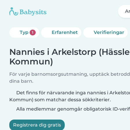
A
Typ
Erfarenhet
Verifieringar
1
Nannies i Arkelstorp (Hässl
Kommun)
För varje barnomsorgsutmaning, upptäck betrodd
dina barn.
Det finns för närvarande inga nannies i Arkelst
Kommun) som matchar dessa sökkriterier.
Alla medlemmar genomgår obligatorisk ID-verif
Registrera dig gratis