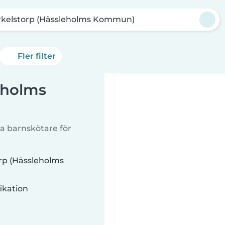
rkelstorp (Hässleholms Kommun)
Fler filter
eholms
a barnskötare för
orp (Hässleholms
ikation