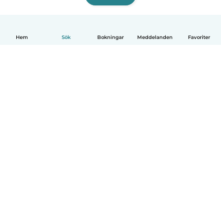
Hem
Sök
Bokningar
Meddelanden
Favoriter
Svenska
Så fungerar det
Hjälp
Villkor & Sekretess
Priser
Företagsinformation
Babysits Företag
Communityregler
© Babysits B.V.