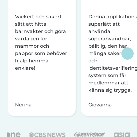
Vackert och säkert
Denna applikation 
sätt att hitta
superlätt att
barnvakter och göra
använda,
vardagen för
superanvändbar,
mammor och
pålitlig, den har
pappor som behöver
många säkerhets-
hjälp hemma
och
enklare!
identitetsverifierin
system som får
medlemmar att
känna sig trygga.
Nerina
Giovanna