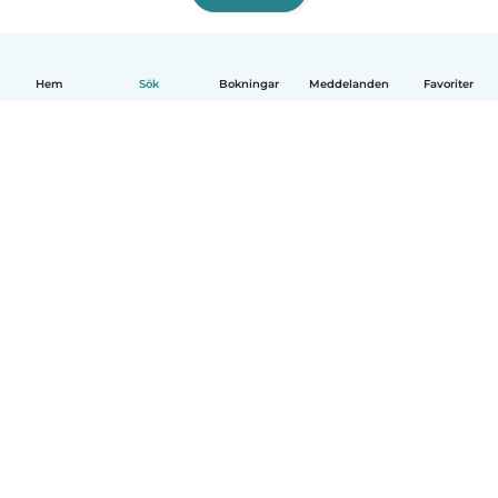
Hem
Sök
Bokningar
Meddelanden
Favoriter
Svenska
Så fungerar det
Hjälp
Villkor & Sekretess
Priser
Företagsinformation
Babysits Företag
Communityregler
© Babysits B.V.