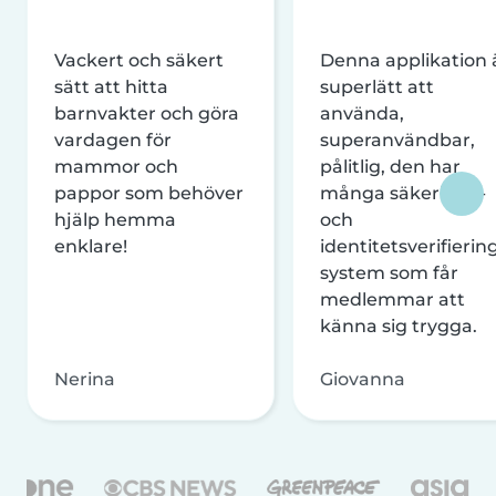
Vackert och säkert
Denna applikation 
sätt att hitta
superlätt att
barnvakter och göra
använda,
vardagen för
superanvändbar,
mammor och
pålitlig, den har
pappor som behöver
många säkerhets-
hjälp hemma
och
enklare!
identitetsverifierin
system som får
medlemmar att
känna sig trygga.
Nerina
Giovanna