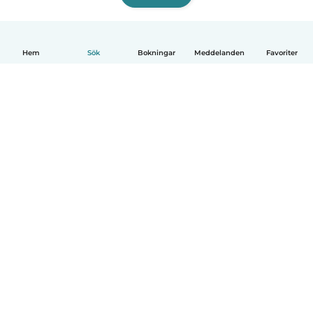
Hem
Sök
Bokningar
Meddelanden
Favoriter
Svenska
Så fungerar det
Hjälp
Villkor & Sekretess
Priser
Företagsinformation
Babysits Företag
Communityregler
© Babysits B.V.