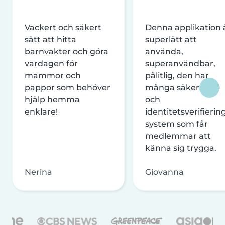
Vackert och säkert
Denna applikation 
sätt att hitta
superlätt att
barnvakter och göra
använda,
vardagen för
superanvändbar,
mammor och
pålitlig, den har
pappor som behöver
många säkerhets-
hjälp hemma
och
enklare!
identitetsverifierin
system som får
medlemmar att
känna sig trygga.
Nerina
Giovanna