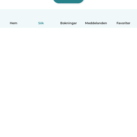
Hem
Sök
Bokningar
Meddelanden
Favoriter
Svenska
Så fungerar det
Hjälp
Villkor & Sekretess
Priser
Företagsinformation
Babysits Företag
Communityregler
© Babysits B.V.