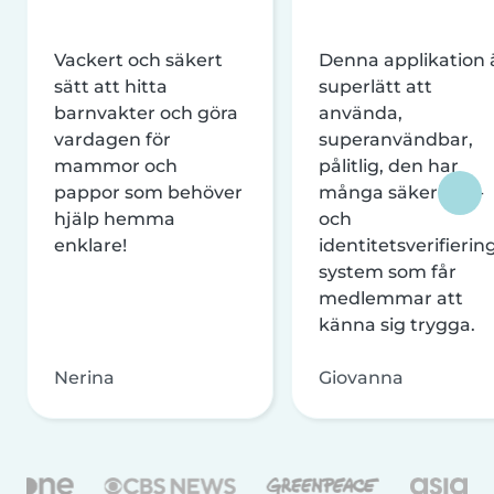
Vackert och säkert
Denna applikation 
sätt att hitta
superlätt att
barnvakter och göra
använda,
vardagen för
superanvändbar,
mammor och
pålitlig, den har
pappor som behöver
många säkerhets-
hjälp hemma
och
enklare!
identitetsverifierin
system som får
medlemmar att
känna sig trygga.
Nerina
Giovanna