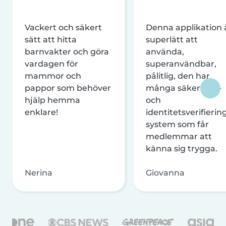
Vackert och säkert
Denna applikation 
sätt att hitta
superlätt att
barnvakter och göra
använda,
vardagen för
superanvändbar,
mammor och
pålitlig, den har
pappor som behöver
många säkerhets-
hjälp hemma
och
enklare!
identitetsverifierin
system som får
medlemmar att
känna sig trygga.
Nerina
Giovanna