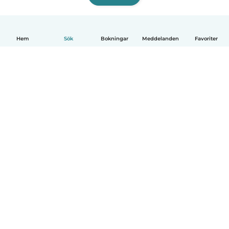
Hem
Sök
Bokningar
Meddelanden
Favoriter
Svenska
Så fungerar det
Hjälp
Villkor & Sekretess
Priser
Företagsinformation
Babysits Företag
Communityregler
© Babysits B.V.