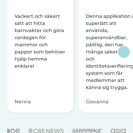
Vackert och säkert
Denna applikation 
sätt att hitta
superlätt att
barnvakter och göra
använda,
vardagen för
superanvändbar,
mammor och
pålitlig, den har
pappor som behöver
många säkerhets-
hjälp hemma
och
enklare!
identitetsverifierin
system som får
medlemmar att
känna sig trygga.
Nerina
Giovanna