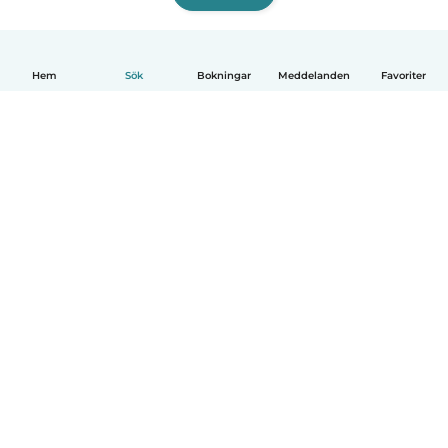
Hem
Sök
Bokningar
Meddelanden
Favoriter
Svenska
Så fungerar det
Hjälp
Villkor & Sekretess
Priser
Företagsinformation
Babysits Företag
Communityregler
© Babysits B.V.