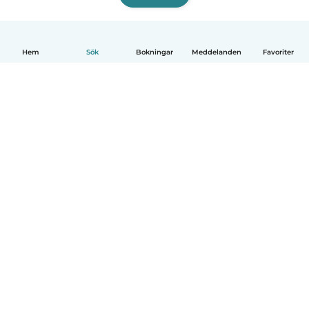
Hem
Sök
Bokningar
Meddelanden
Favoriter
Svenska
Så fungerar det
Hjälp
Villkor & Sekretess
Priser
Företagsinformation
Babysits Företag
Communityregler
© Babysits B.V.