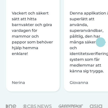
Vackert och säkert
Denna applikation 
sätt att hitta
superlätt att
barnvakter och göra
använda,
vardagen för
superanvändbar,
mammor och
pålitlig, den har
pappor som behöver
många säkerhets-
hjälp hemma
och
enklare!
identitetsverifierin
system som får
medlemmar att
känna sig trygga.
Nerina
Giovanna