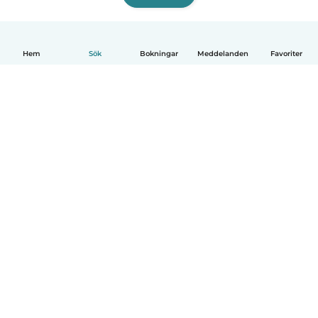
Hem
Sök
Bokningar
Meddelanden
Favoriter
Svenska
Så fungerar det
Hjälp
Villkor & Sekretess
Priser
Företagsinformation
Babysits Företag
Communityregler
© Babysits B.V.