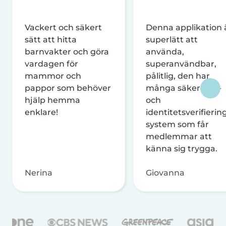
Vackert och säkert
Denna applikation 
sätt att hitta
superlätt att
barnvakter och göra
använda,
vardagen för
superanvändbar,
mammor och
pålitlig, den har
pappor som behöver
många säkerhets-
hjälp hemma
och
enklare!
identitetsverifierin
system som får
medlemmar att
känna sig trygga.
Nerina
Giovanna