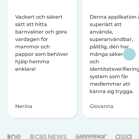
Vackert och säkert
Denna applikation 
sätt att hitta
superlätt att
barnvakter och göra
använda,
vardagen för
superanvändbar,
mammor och
pålitlig, den har
pappor som behöver
många säkerhets-
hjälp hemma
och
enklare!
identitetsverifierin
system som får
medlemmar att
känna sig trygga.
Nerina
Giovanna