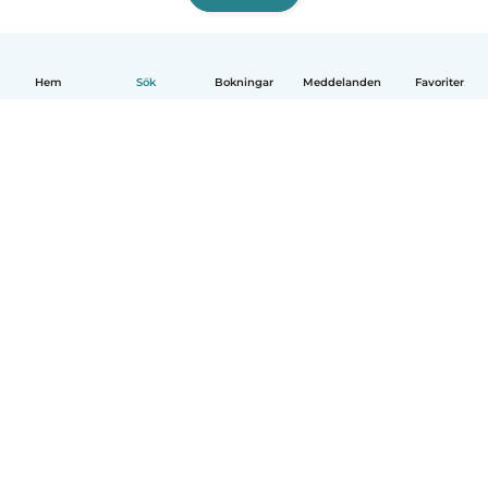
Hem
Sök
Bokningar
Meddelanden
Favoriter
Svenska
Så fungerar det
Hjälp
Villkor & Sekretess
Priser
Företagsinformation
Babysits Företag
Communityregler
© Babysits B.V.