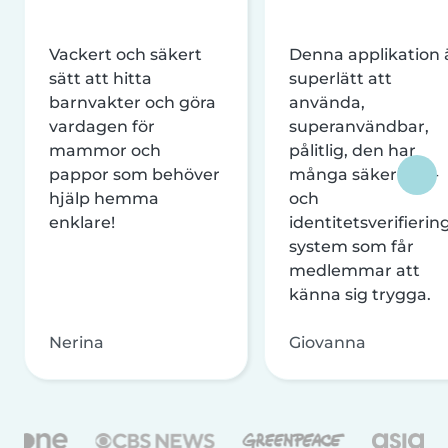
Vackert och säkert
Denna applikation 
sätt att hitta
superlätt att
barnvakter och göra
använda,
vardagen för
superanvändbar,
mammor och
pålitlig, den har
pappor som behöver
många säkerhets-
hjälp hemma
och
enklare!
identitetsverifierin
system som får
medlemmar att
känna sig trygga.
Nerina
Giovanna