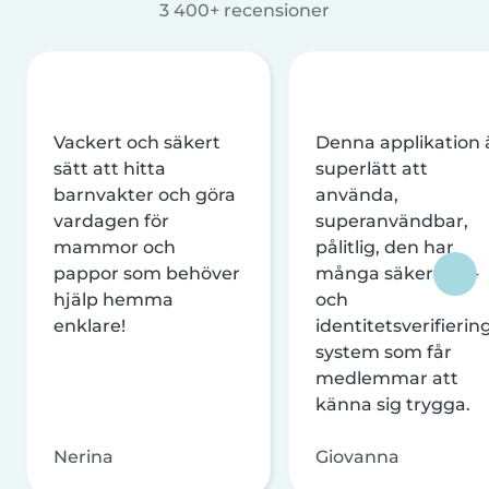
3 400+ recensioner
Vackert och säkert
Denna applikation 
sätt att hitta
superlätt att
barnvakter och göra
använda,
vardagen för
superanvändbar,
mammor och
pålitlig, den har
pappor som behöver
många säkerhets-
hjälp hemma
och
enklare!
identitetsverifierin
system som får
medlemmar att
känna sig trygga.
Nerina
Giovanna