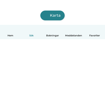
Karta
Hem
Sök
Bokningar
Meddelanden
Favoriter
Svenska
Så fungerar det
Hjälp
Villkor & Sekretess
Priser
Företagsinformation
Babysits Företag
Communityregler