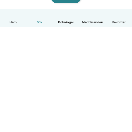
Hem
Sök
Bokningar
Meddelanden
Favoriter
Svenska
Så fungerar det
Hjälp
Villkor & Sekretess
Priser
Företagsinformation
Babysits Företag
Communityregler
© Babysits B.V.