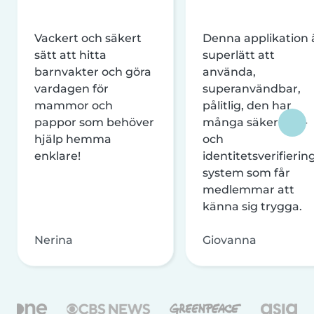
Vackert och säkert
Denna applikation 
sätt att hitta
superlätt att
barnvakter och göra
använda,
vardagen för
superanvändbar,
mammor och
pålitlig, den har
pappor som behöver
många säkerhets-
hjälp hemma
och
enklare!
identitetsverifierin
system som får
medlemmar att
känna sig trygga.
Nerina
Giovanna