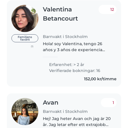
Valentina
12
Betancourt
Barnvakt i Stockholm
Familjens
favorit
Hola! soy Valentina, tengo 26
(1)
años y 3 años de experiencia
cuidando niños de diferentes
edades, desde bebés hasta
Erfarenhet: > 2 år
pequeños en etapa escolar.
Verifierade bokningar: 16
Todas las familias con las que he
152,00 kr/timme
trabajado..
Avan
1
Barnvakt i Stockholm
Hej! Jag heter Avan och jag är 20
år. Jag letar efter ett extrajobb