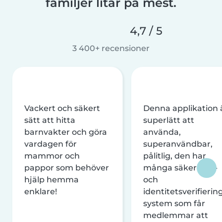
familjer litar på mest.
4,7 / 5
3 400+ recensioner
Vackert och säkert
Denna applikation 
sätt att hitta
superlätt att
barnvakter och göra
använda,
vardagen för
superanvändbar,
mammor och
pålitlig, den har
pappor som behöver
många säkerhets-
hjälp hemma
och
enklare!
identitetsverifierin
system som får
medlemmar att