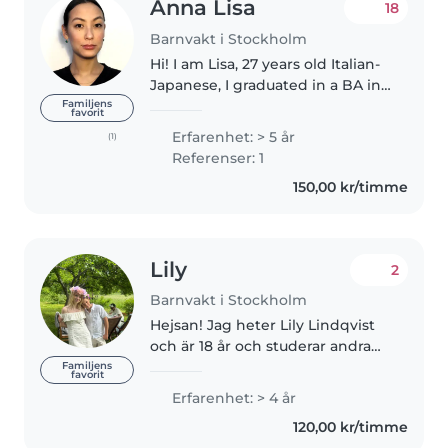
Anna Lisa
18
Barnvakt i Stockholm
Hi! I am Lisa, 27 years old Italian-
Japanese, I graduated in a BA in
Political Sciences, International
Familjens
favorit
Relations and Human Rights at
Erfarenhet: > 5 år
(1)
University of Padua, and an MA in
Referenser: 1
International..
150,00 kr/timme
Lily
2
Barnvakt i Stockholm
Hejsan! Jag heter Lily Lindqvist
och är 18 år och studerar andra
året på gymnasiet med
Familjens
favorit
inriktning vård och omsorg. Jag
Erfarenhet: > 4 år
söker detta jobbet därför att jag
120,00 kr/timme
har otroligt mycket erfarenhet..