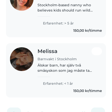
Stockholm-based nanny who
believes kids should run wild
outside, draw, play, and explore,
not stare at screens. I have
Erfarenhet: > 5 år
experience with children aged 1–
150,00 kr/timme
15, including an autistic child,..
Melissa
Barnvakt i Stockholm
Älskar barn, har själv två
småsyskon som jag måste ta
hand om. Som person är väldigt
social, ambitiös, snäll, stress tålig,
Erfarenhet: < 1 år
organiserad. Älskar att baka och
150,00 kr/timme
laga mat.Har gått ut gymnasiet..