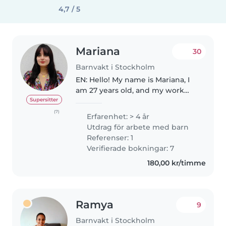
4,7 / 5
Mariana
30
Barnvakt i Stockholm
EN: Hello! My name is Mariana, I
am 27 years old, and my work
with children started a few years
Supersitter
ago as babysitter. I moved to
(7)
Erfarenhet: > 4 år
Sweden this year, to do my
Utdrag för arbete med barn
Master degree and as a student..
Referenser: 1
Verifierade bokningar: 7
180,00 kr/timme
Ramya
9
Barnvakt i Stockholm