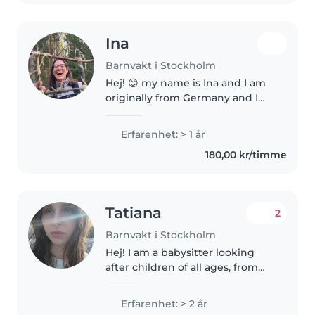
Ina
Barnvakt i Stockholm
Hej! 😊 my name is Ina and I am
originally from Germany and I
am currently studying to
become a primary school
Erfarenhet: > 1 år
teacher and am in the final stage
180,00 kr/timme
of my studies and will move to
Sweden..
Tatiana
2
Barnvakt i Stockholm
Hej! I am a babysitter looking
after children of all ages, from
preschoolers to teenagers.
Although I do not have a first aid
Erfarenhet: > 2 år
certificate, I am extremely