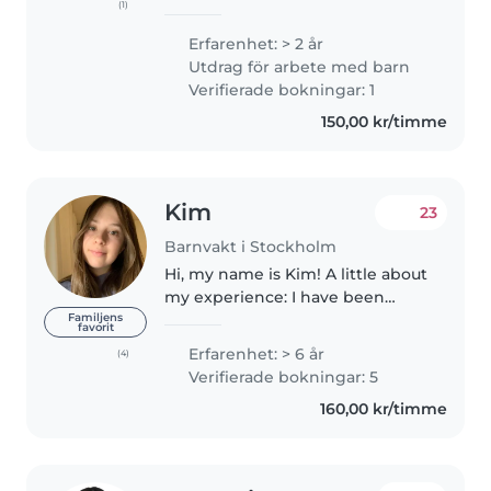
(1)
vid sidan av studierna. Jag är en
pålitlig och engagerad person
Erfarenhet: > 2 år
som hjälper gärna till att ifrån
Utdrag för arbete med barn
barnpassning till..
Verifierade bokningar: 1
150,00 kr/timme
Kim
23
Barnvakt i Stockholm
Hi, my name is Kim! A little about
my experience: I have been
babysitting for over 6 years now.
Familjens
favorit
I am experienced with kids
Erfarenhet: > 6 år
(4)
between 0 to 12 years old. I have
Verifierade bokningar: 5
babysat for families of..
160,00 kr/timme