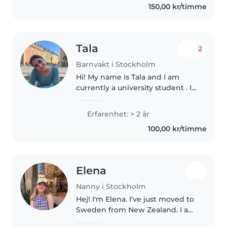
150,00 kr/timme
responsible, friendly and..
Tala
2
Barnvakt i Stockholm
Hi! My name is Tala and I am
currently a university student . I
have been babysitting for three
years and always enjoyed
Erfarenhet: > 2 år
working with children and
100,00 kr/timme
creating a safe, fun, and
encouraging..
Elena
Nanny i Stockholm
Hej! I'm Elena. I've just moved to
Sweden from New Zealand. I am
easygoing, creative, helpful and