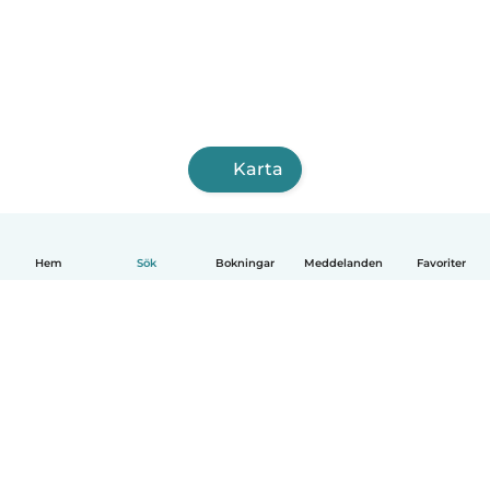
Karta
Hem
Sök
Bokningar
Meddelanden
Favoriter
Svenska
Så fungerar det
Hjälp
Villkor & Sekretess
Priser
Företagsinformation
Babysits Företag