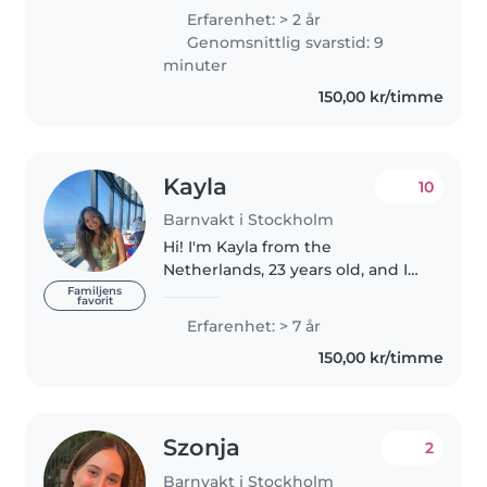
responsible. I previously worked
Erfarenhet: > 2 år
as an au pair in the UK, where I
Genomsnittlig svarstid: 9
worked for the same..
minuter
150,00 kr/timme
Kayla
10
Barnvakt i Stockholm
Hi! I'm Kayla from the
Netherlands, 23 years old, and I
moved to Stockholm to study
Familjens
favorit
my Master's . I have had
Erfarenhet: > 7 år
babysitting experience for quite
150,00 kr/timme
some time (since I was 15), so I'm
familiar..
Szonja
2
Barnvakt i Stockholm