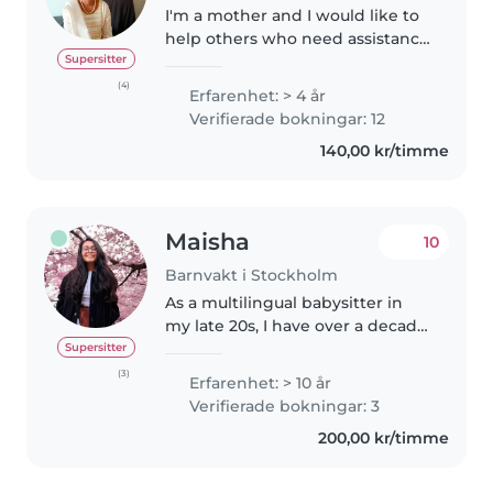
I'm a mother and I would like to
help others who need assistance
with their kids. I'm friendly and
Supersitter
flexible. I take care of my cousins
(4)
Erfarenhet: > 4 år
during summer and also at
Verifierade bokningar: 12
weekends. I will take..
140,00 kr/timme
Maisha
10
Barnvakt i Stockholm
As a multilingual babysitter in
my late 20s, I have over a decade
of experience caring for children
Supersitter
of all ages, from infants to
(3)
Erfarenhet: > 10 år
teenagers. I'm fluent in English,
Verifierade bokningar: 3
Bengali, Hindi, and..
200,00 kr/timme